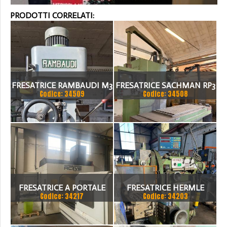
PRODOTTI CORRELATI:
FRESATRICE RAMBAUDI M3
FRESATRICE SACHMAN RP3
Codice: 34509
Codice: 34508
FRESATRICE A PORTALE
FRESATRICE HERMLE
Codice: 34217
Codice: 34203
ACTIVE FIVE 3000