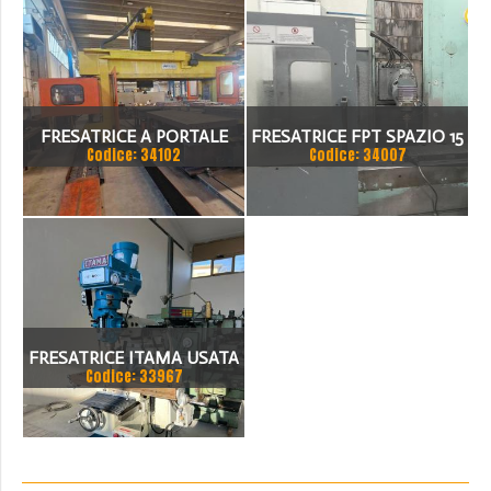
FRESATRICE A PORTALE
FRESATRICE FPT SPAZIO 15
Codice: 34102
Codice: 34007
NORMA
FRESATRICE ITAMA USATA
Codice: 33967