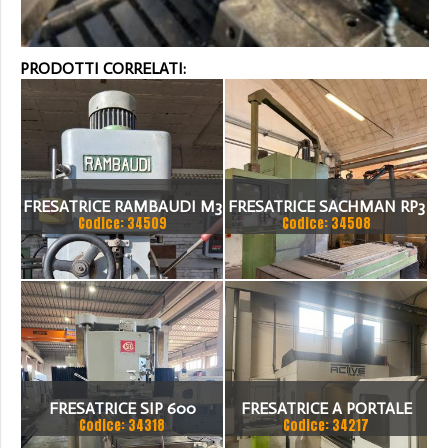
PRODOTTI CORRELATI:
FRESATRICE RAMBAUDI M3
FRESATRICE SACHMAN RP3
Codice: 34509
Codice: 34508
FRESATRICE SIP 600
FRESATRICE A PORTALE
Codice: 34318
Codice: 34217
ACTIVE FIVE 3000