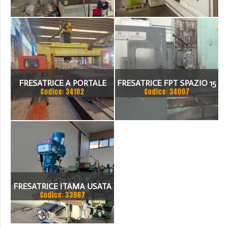
FRESATRICE A PORTALE
FRESATRICE FPT SPAZIO 15
Codice: 34102
Codice: 34007
NORMA
FRESATRICE ITAMA USATA
Codice: 33967