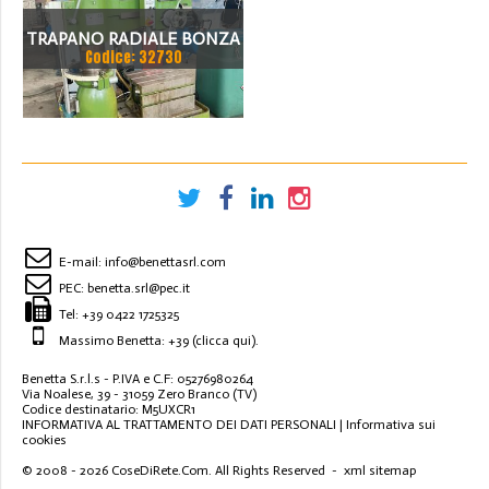
TRAPANO RADIALE BONZA
Codice: 32730
CE
E-mail:
info@benettasrl.com
PEC:
benetta.srl@pec.it
Tel:
+39 0422 1725325
Massimo Benetta: +39
(clicca qui)
.
Benetta S.r.l.s - P.IVA e C.F: 05276980264
Via Noalese, 39 - 31059 Zero Branco (TV)
Codice destinatario: M5UXCR1
INFORMATIVA AL TRATTAMENTO DEI DATI PERSONALI
|
Informativa sui
cookies
© 2008 - 2026
CoseDiRete.Com
. All Rights Reserved -
xml sitemap