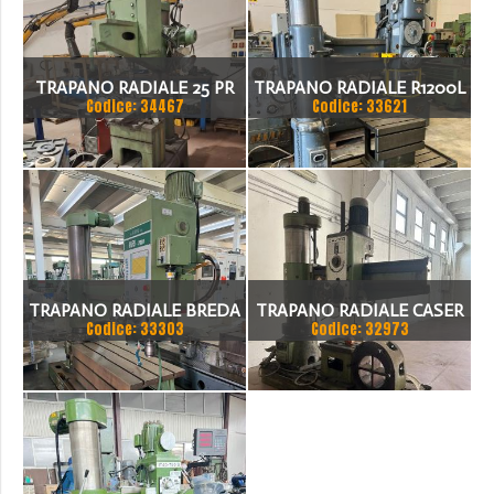
TRAPANO RADIALE 25 PR
TRAPANO RADIALE R1200L
Codice: 34467
Codice: 33621
MECOF
TRAPANO RADIALE BREDA
TRAPANO RADIALE CASER
Codice: 33303
Codice: 32973
R 55 2000
60