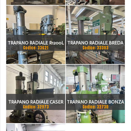
100 MM
TRAPANO RADIALE R1200L
TRAPANO RADIALE BREDA
Codice: 33621
Codice: 33303
R 55 2000
TRAPANO RADIALE CASER
TRAPANO RADIALE BONZA
Codice: 32973
Codice: 32730
60
CE