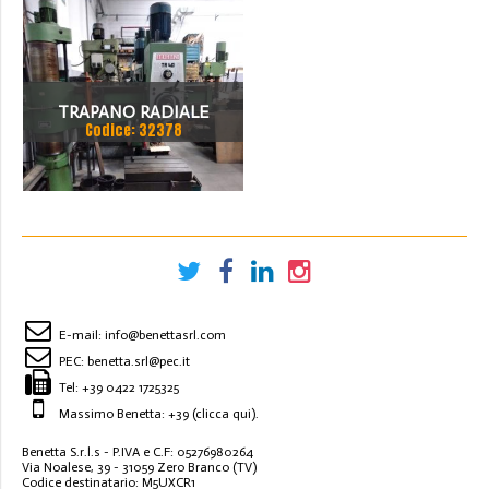
TRAPANO RADIALE
Codice: 32378
BERGONZI TR 40
E-mail:
info@benettasrl.com
PEC:
benetta.srl@pec.it
Tel:
+39 0422 1725325
Massimo Benetta: +39
(clicca qui)
.
Benetta S.r.l.s - P.IVA e C.F: 05276980264
Via Noalese, 39 - 31059 Zero Branco (TV)
Codice destinatario: M5UXCR1