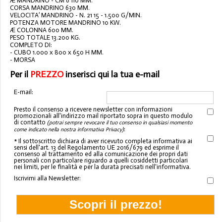
Æ MANDRINO - CM 6 110 MM.
CORSA MANDRINO 630 MM.
VELOCITA’ MANDRINO - N. 21 15 - 1.500 G/MIN.
POTENZA MOTORE MANDRINO 10 KW.
Æ COLONNA 600 MM.
PESO TOTALE 13.200 KG.
COMPLETO DI:
- CUBO 1.000 x 800 x 650 H MM.
- MORSA
Per il
PREZZO
inserisci qui la tua e-mail
E-mail:
Presto il consenso a ricevere newsletter con informazioni
promozionali all'indirizzo mail riportato sopra in questo modulo
di contatto
(potrai sempre revocare il tuo consenso in qualsiasi momento
:
come indicato nella nostra informativa Privacy)
* Il sottoscritto dichiara di aver ricevuto completa informativa ai
sensi dell'art. 13 del Regolamento UE 2016/679 ed esprime il
consenso al trattamento ed alla comunicazione dei propri dati
personali con particolare riguardo a quelli cosiddetti particolari
nei limiti, per le finalità e per la durata precisati nell'informativa.
Iscrivimi alla Newsletter: