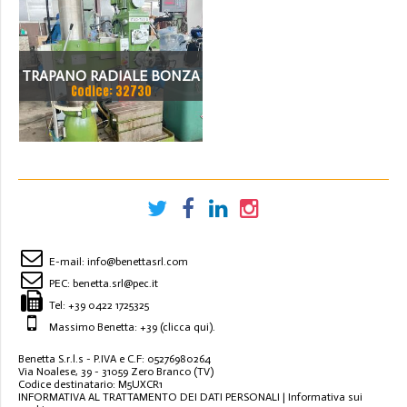
TRAPANO RADIALE BONZA
Codice: 32730
CE
E-mail:
info@benettasrl.com
PEC:
benetta.srl@pec.it
Tel:
+39 0422 1725325
Massimo Benetta: +39
(clicca qui)
.
Benetta S.r.l.s - P.IVA e C.F: 05276980264
Via Noalese, 39 - 31059 Zero Branco (TV)
Codice destinatario: M5UXCR1
INFORMATIVA AL TRATTAMENTO DEI DATI PERSONALI
|
Informativa sui