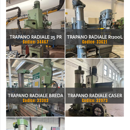
TRAPANO RADIALE 25 PR
TRAPANO RADIALE R1200L
Codice: 34467
Codice: 33621
MECOF
TRAPANO RADIALE BREDA
TRAPANO RADIALE CASER
Codice: 33303
Codice: 32973
R 55 2000
60