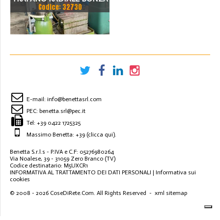
Codice: 32730
CE
E-mail:
info@benettasrl.com
PEC:
benetta.srl@pec.it
Tel:
+39 0422 1725325
Massimo Benetta: +39
(clicca qui)
.
Benetta S.r.l.s - P.IVA e C.F: 05276980264
Via Noalese, 39 - 31059 Zero Branco (TV)
Codice destinatario: M5UXCR1
INFORMATIVA AL TRATTAMENTO DEI DATI PERSONALI
|
Informativa sui
cookies
© 2008 - 2026
CoseDiRete.Com
. All Rights Reserved -
xml sitemap