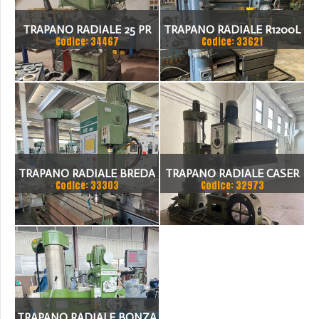
TRAPANO RADIALE 25 PR
TRAPANO RADIALE R1200L
Codice: 34467
Codice: 33621
MECOF
TRAPANO RADIALE BREDA
TRAPANO RADIALE CASER
Codice: 33303
Codice: 32973
R 55 2000
60
TRAPANO RADIALE BONZA