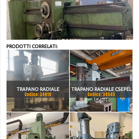
PRODOTTI CORRELATI:
TRAPANO RADIALE
TRAPANO RADIALE CSEPEL
Codice: 34819
Codice: 34545
SBRACCIO 3000 MM. FORO
RF 51 B X 3000
100 MM