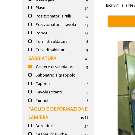
Iscrivimi alla Ne
Plasma
54
Posizionatori a rulli
17
Posizionatori a tavola
43
Robot
35
Torni di saldatura
8
Travi di saldatura
15
SABBIATURA
45
Camere di sabbiatura
15
Sabbiatrici a grappolo
5
Tappeti
6
Tavole rotanti
4
Tunnel
6
TAGLIO E DEFORMAZIONE
LAMIERA
1086
Bordatrici
34
Cesoie idrauliche
124