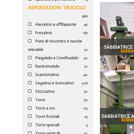
ASPORTAZIONI TRUCIOLO
986
Alesatrici e affilapunte
42
Fresatrici
167
Piani di riscontro e tavole
SABBIATRICE
elevabili
22
Codice
FIL
Piegatubi e Conificatubi
30
Rastrematubi
10
Scantonatrici
40
Segatrici e troncatrici
206
Stozzatrici
70
Torni
131
Torni a cnc
113
SABBIATRICE 
Torni frontali
25
Codice
Torni speciali
5
LIBR
Torni verticali
20