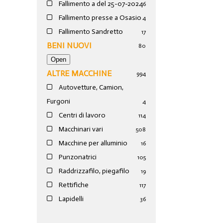
Fallimento a del 25-07-2024
6
Fallimento presse a Osasio
4
Fallimento Sandretto
17
BENI NUOVI
80
ALTRE MACCHINE
994
Autovetture, Camion,
Furgoni
4
Centri di lavoro
114
Macchinari vari
508
Macchine per alluminio
16
Punzonatrici
105
Raddrizzafilo, piegafilo
19
Rettifiche
117
Lapidelli
36