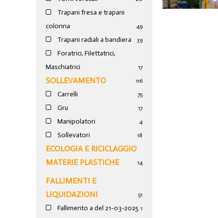
Trapani fresa e trapani
colonna
49
Trapani radiali a bandiera
39
Foratrici, Filettatrici,
Maschiatrici
17
SOLLEVAMENTO
116
Carrelli
75
Gru
17
Manipolatori
4
Sollevatori
18
ECOLOGIA E RICICLAGGIO
MATERIE PLASTICHE
14
FALLIMENTI E
LIQUIDAZIONI
51
Fallimento a del 21-03-2025
1