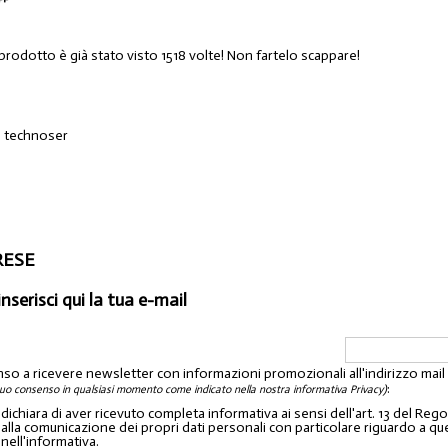
prodotto è già stato visto 1518 volte! Non fartelo scappare!
o technoser
ARESE
inserisci qui la tua e-mail
nso a ricevere newsletter con informazioni promozionali all'indirizzo mai
:
tuo consenso in qualsiasi momento come indicato nella nostra informativa Privacy)
o dichiara di aver ricevuto completa informativa ai sensi dell'art. 13 del 
lla comunicazione dei propri dati personali con particolare riguardo a quelli c
 nell'informativa.