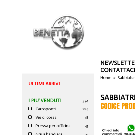
NEWSLETTE
CONTATTAC
Home
»
Sabbiatu
ULTIMI ARRIVI
SABBIATR
I PIU' VENDUTI
394
CODICE PRO
Carroponti
104
Vie di corsa
18
Pressa per officina
45
Gru a bandiera
41