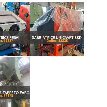
RICE FERVI
SABBIATRICE UNICRAFT SSK1
e: 34337
Codice: 34336
 A TAPPETO FABO
e: 32479
G 10