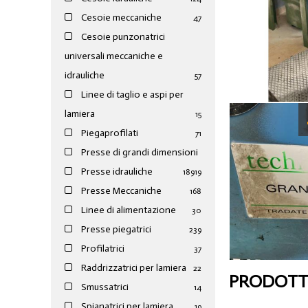
Cesoie meccaniche
47
Cesoie punzonatrici
universali meccaniche e
idrauliche
57
Linee di taglio e aspi per
lamiera
15
Piegaprofilati
71
Presse di grandi dimensioni
Presse idrauliche
189
19
Presse Meccaniche
168
Linee di alimentazione
30
Presse piegatrici
239
Profilatrici
37
Raddrizzatrici per lamiera
22
PRODOTTI
Smussatrici
14
Spianatrici per lamiera
19