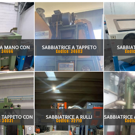
 A MANO CON
SABBIATRICE A TAPPETO
SABBIAT
: 34666
Codice: 34603
Codic
TRO
COGEIM
A TAPPETO CON
SABBIATRICE A RULLI
SABBIATRICE
: 34031
Codice: 32719
Codic
ETTO
1500X1300H 4 TURBINE
T