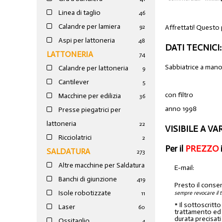
Linea di taglio
46
Calandre per lamiera
Affrettati! Questo 
92
Aspi per lattoneria
48
DATI TECNICI:
LATTONERIA
74
Sabbiatrice a man
Calandre per lattoneria
9
Cantilever
5
con filtro
Macchine per edilizia
36
anno 1998
Presse piegatrici per
lattoneria
22
VISIBILE A V
Ricciolatrici
2
Per il
PREZZO
SALDATURA
273
Altre macchine per Saldatura
E-mail:
Banchi di giunzione
4
19
Presto il conse
Isole robotizzate
sempre revocare il 
11
* Il sottoscritt
Laser
60
trattamento ed a
durata precisati
Ossitaglio
4