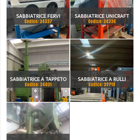
SABBIATRICE FERVI
SABBIATRICE UNICRAFT
Codice: 34337
Codice: 34336
SSK1
SABBIATRICE A TAPPETO
SABBIATRICE A RULLI
Codice: 34031
Codice: 32719
CON LIBRETTO
1500X1300H 4 TURBINE