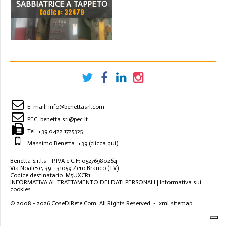
SABBIATRICE A TAPPETO
Codice: 32479
FABO TG 10
E-mail:
info@benettasrl.com
PEC:
benetta.srl@pec.it
Tel:
+39 0422 1725325
Massimo Benetta: +39
(clicca qui)
.
Benetta S.r.l.s - P.IVA e C.F: 05276980264
Via Noalese, 39 - 31059 Zero Branco (TV)
Codice destinatario: M5UXCR1
INFORMATIVA AL TRATTAMENTO DEI DATI PERSONALI
|
Informativa sui
cookies
© 2008 - 2026
CoseDiRete.Com
. All Rights Reserved -
xml sitemap