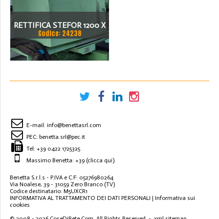
RETTIFICA STEFOR 1200 X
Codice: 24238
600 X 600 ANNO 1997
MODELLO RTS 1200 CN1
E-mail:
info@benettasrl.com
PEC:
benetta.srl@pec.it
Tel:
+39 0422 1725325
Massimo Benetta: +39
(clicca qui)
.
Benetta S.r.l.s - P.IVA e C.F: 05276980264
Via Noalese, 39 - 31059 Zero Branco (TV)
Codice destinatario: M5UXCR1
INFORMATIVA AL TRATTAMENTO DEI DATI PERSONALI
|
Informativa sui
cookies
© 2008 - 2026
CoseDiRete.Com
. All Rights Reserved -
xml sitemap