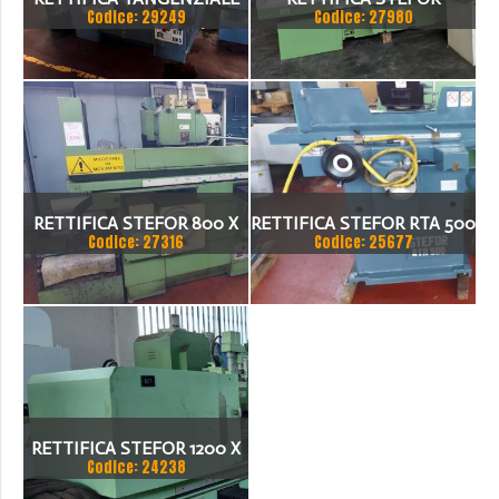
Codice: 29249
Codice: 27980
STEFOR RTB 800/5,
DISPONIBILE PRESSO NS
SEDE IN PRONTA
CONSEGNA SALVO
VENDUTO
RETTIFICA STEFOR 800 X
RETTIFICA STEFOR RTA 500
Codice: 27316
Codice: 25677
500MM COMPLETA
RETTIFICA STEFOR 1200 X
Codice: 24238
600 X 600 ANNO 1997