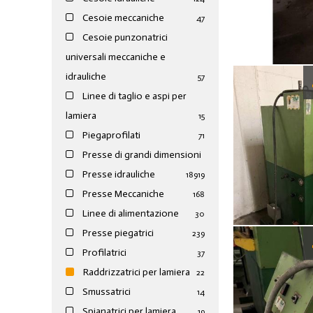
Cesoie meccaniche
47
Cesoie punzonatrici
universali meccaniche e
idrauliche
57
Linee di taglio e aspi per
lamiera
15
Piegaprofilati
71
Presse di grandi dimensioni
Presse idrauliche
189
19
Presse Meccaniche
168
Linee di alimentazione
30
Presse piegatrici
239
Profilatrici
37
Raddrizzatrici per lamiera
22
Smussatrici
14
Spianatrici per lamiera
19