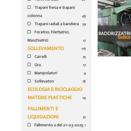
Trapani fresa e trapani
colonna
49
Trapani radiali a bandiera
39
Foratrici, Filettatrici,
RADDRIZZATRI
Codice
Maschiatrici
17
8
SOLLEVAMENTO
116
Carrelli
75
Gru
17
Manipolatori
4
Sollevatori
18
ECOLOGIA E RICICLAGGIO
MATERIE PLASTICHE
14
FALLIMENTI E
LIQUIDAZIONI
51
Fallimento a del 21-03-2025
1