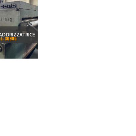
ADDRIZZATRICE
e: 30995
NI 800MM