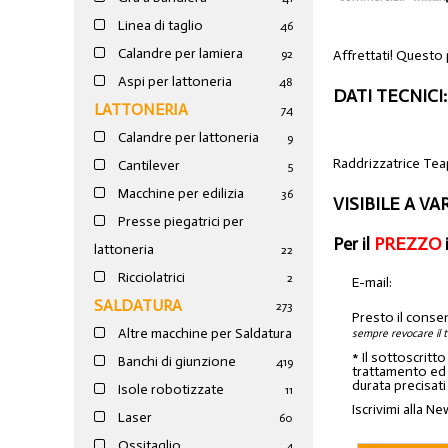
Linea di taglio
46
Calandre per lamiera
Affrettati! Questo 
92
Aspi per lattoneria
48
DATI TECNICI:
LATTONERIA
74
Calandre per lattoneria
9
Raddrizzatrice T
Cantilever
5
Macchine per edilizia
36
VISIBILE A V
Presse piegatrici per
Per il
PREZZO
lattoneria
22
Ricciolatrici
2
E-mail:
SALDATURA
273
Presto il conse
Altre macchine per Saldatura
sempre revocare il 
* Il sottoscritt
Banchi di giunzione
4
19
trattamento ed a
durata precisati
Isole robotizzate
11
Iscrivimi alla Ne
Laser
60
Ossitaglio
4