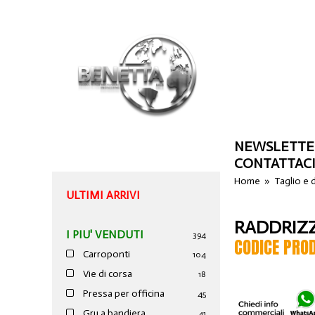
NEWSLETTE
CONTATTAC
Home
»
Taglio e
ULTIMI ARRIVI
RADDRIZZ
I PIU' VENDUTI
394
CODICE PRO
Carroponti
104
Vie di corsa
18
Pressa per officina
45
Gru a bandiera
41