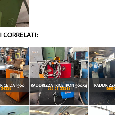
 CORRELATI:
ICE DA 1500
RADDRIZZATRICE IRON 500X4
RADDRIZZA
: 34398
Codice: 33942
Codic
MM