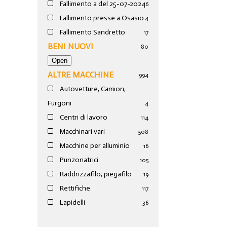
Fallimento a del 25-07-2024
6
Fallimento presse a Osasio
4
Fallimento Sandretto
17
BENI NUOVI
80
ALTRE MACCHINE
994
Autovetture, Camion,
Furgoni
4
Centri di lavoro
114
Macchinari vari
508
Macchine per alluminio
16
Punzonatrici
105
Raddrizzafilo, piegafilo
19
Rettifiche
117
Lapidelli
36