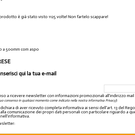
prodotto è già stato visto 1125 volte! Non fartelo scappare!
eap a 500mm com aspo
ARESE
inserisci qui la tua e-mail
nso a ricevere newsletter con informazioni promozionali all'indirizzo mai
:
tuo consenso in qualsiasi momento come indicato nella nostra informativa Privacy)
o dichiara di aver ricevuto completa informativa ai sensi dell'art. 13 del 
lla comunicazione dei propri dati personali con particolare riguardo a quelli c
 nell'informativa.
wsletter: