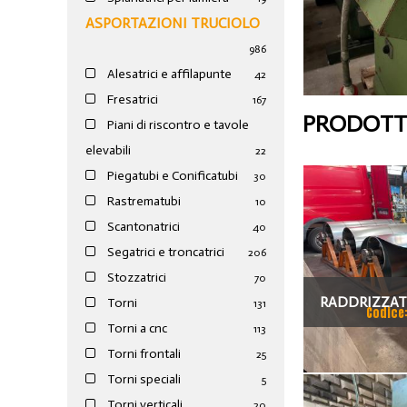
ASPORTAZIONI TRUCIOLO
986
Alesatrici e affilapunte
42
Fresatrici
167
PRODOTTI
Piani di riscontro e tavole
elevabili
22
Piegatubi e Conificatubi
30
Rastrematubi
10
Scantonatrici
40
Segatrici e troncatrici
206
Stozzatrici
70
RADDRIZZATR
Torni
131
Codice
Torni a cnc
113
Torni frontali
25
Torni speciali
5
Torni verticali
20