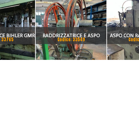
CE BIHLER GMR
RADDRIZZATRICE E ASPO
ASPO CON R
: 33765
Codice: 33549
Codic
0
ASSERVIMENTI
SARON