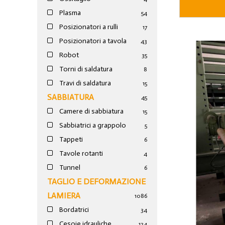
Plasma
54
Posizionatori a rulli
17
Posizionatori a tavola
43
Robot
35
Torni di saldatura
8
Travi di saldatura
15
SABBIATURA
45
Camere di sabbiatura
15
Sabbiatrici a grappolo
5
Tappeti
6
Tavole rotanti
4
Tunnel
6
TAGLIO E DEFORMAZIONE
LAMIERA
1086
Bordatrici
34
Cesoie idrauliche
124