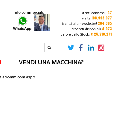
47
Utenti connessi:
108.998.077
visite
204.365
iscritti alla newsletter!
4.073
prodotti disponibili
€ 25.210.271
valore dello Stock:
I
VENDI UNA MACCHINA?
p a 500mm com aspo