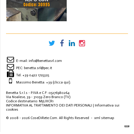
Codice: 30995
RADDRIZZATRICE SARONNI
800MM
E-mail:
info@benettasrl.com
PEC:
benetta.srl@pec.it
Tel:
+39 0422 1725325
Massimo Benetta: +39
(clicca qui)
.
Benetta S.r.l.s - P.IVA e C.F: 05276980264
Via Noalese, 39 - 31059 Zero Branco (TV)
Codice destinatario: M5UXCR1
INFORMATIVA AL TRATTAMENTO DEI DATI PERSONALI
|
Informativa sui
cookies
© 2008 - 2026
CoseDiRete.Com
. All Rights Reserved -
xml sitemap