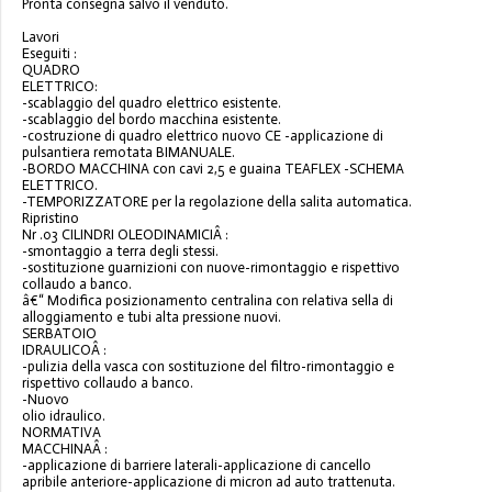
Pronta consegna salvo il venduto.
Lavori
Eseguiti :
QUADRO
ELETTRICO:
-scablaggio del quadro elettrico esistente.
-scablaggio del bordo macchina esistente.
-costruzione di quadro elettrico nuovo CE -applicazione di
pulsantiera remotata BIMANUALE.
-BORDO MACCHINA con cavi 2,5 e guaina TEAFLEX -SCHEMA
ELETTRICO.
-TEMPORIZZATORE per la regolazione della salita automatica.
Ripristino
Nr .03 CILINDRI OLEODINAMICIÂ :
-smontaggio a terra degli stessi.
-sostituzione guarnizioni con nuove-rimontaggio e rispettivo
collaudo a banco.
â€“ Modifica posizionamento centralina con relativa sella di
alloggiamento e tubi alta pressione nuovi.
SERBATOIO
IDRAULICOÂ :
-pulizia della vasca con sostituzione del filtro-rimontaggio e
rispettivo collaudo a banco.
-Nuovo
olio idraulico.
NORMATIVA
MACCHINAÂ :
-applicazione di barriere laterali-applicazione di cancello
apribile anteriore-applicazione di micron ad auto trattenuta.