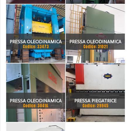
100 TON
PRESSA OLEODINAMICA
PRESSA OLEODINAMICA
Codice: 33473
Codice: 31021
LOIRESAFE 1000 TON
NAVA , USATA SOLO PER
CAMPIONATURE, IN
OTTIMO STATO
PRESSA OLEODINAMICA
PRESSA PIEGATRICE
Codice: 30416
Codice: 29945
LOIRE 2000T
OLEODINAMICA SOMO