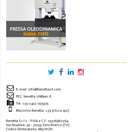
PRESSA OLEODINAMICA
Codice: 29815
SAHAMATO DP.M
MOTORIZZATA
E-mail:
info@benettasrl.com
PEC:
benetta.srl@pec.it
Tel:
+39 0422 1725325
Massimo Benetta: +39
(clicca qui)
.
Benetta S.r.l.s - P.IVA e C.F: 05276980264
Via Noalese, 39 - 31059 Zero Branco (TV)
Codice destinatario: M5UXCR1