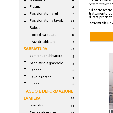
sempre revocare il 
Plasma
54
* Il sottoscritt
trattamento ed a
Posizionatori a rulli
17
durata precisati
Posizionatori a tavola
43
Iscrivimi alla Ne
Robot
35
Torni di saldatura
8
Travi di saldatura
15
SABBIATURA
45
Camere di sabbiatura
15
Sabbiatrici a grappolo
5
Tappeti
6
Tavole rotanti
4
Tunnel
6
TAGLIO E DEFORMAZIONE
LAMIERA
1086
Bordatrici
34
Cesoie idrauliche
124