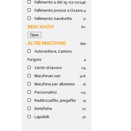
Fallimento a del 25-07-2024
6
Fallimento presse a Osasio
4
Fallimento Sandretto
17
BENI NUOVI
80
ALTRE MACCHINE
994
Autovetture, Camion,
Furgoni
4
Centri di lavoro
114
Macchinari vari
508
Macchine per alluminio
16
Punzonatrici
105
Raddrizzafilo, piegafilo
19
Rettifiche
117
Lapidelli
36