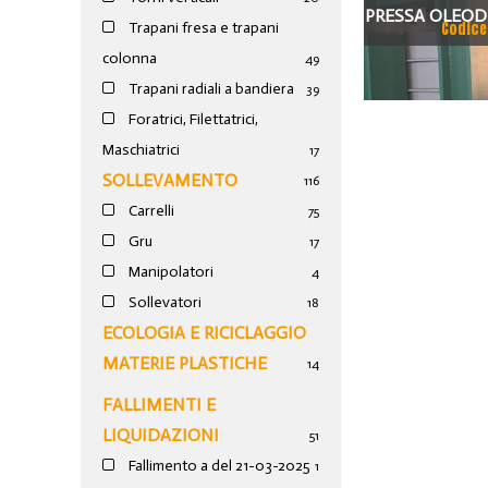
PRESSA OLEOD
Codice
Trapani fresa e trapani
20
colonna
49
Trapani radiali a bandiera
39
Foratrici, Filettatrici,
Maschiatrici
17
SOLLEVAMENTO
116
Carrelli
75
Gru
17
Manipolatori
4
Sollevatori
18
ECOLOGIA E RICICLAGGIO
MATERIE PLASTICHE
14
FALLIMENTI E
LIQUIDAZIONI
51
Fallimento a del 21-03-2025
1