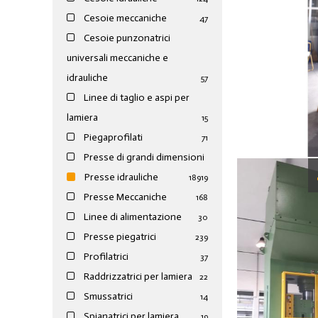
Cesoie meccaniche
47
Cesoie punzonatrici
universali meccaniche e
idrauliche
57
Linee di taglio e aspi per
lamiera
15
Piegaprofilati
71
Presse di grandi dimensioni
Presse idrauliche
189
19
Presse Meccaniche
168
Linee di alimentazione
30
Presse piegatrici
239
Profilatrici
37
Raddrizzatrici per lamiera
22
Smussatrici
14
Spianatrici per lamiera
19