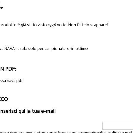
 prodotto è già stato visto 1936 volte! Non fartelo scappare!
a NAVA , usata solo per campionature, in ottimo
N PDF:
essa nava.pdf
ECCO
inserisci qui la tua e-mail
nso a ricevere newsletter con informazioni promozionali all'indirizzo mai