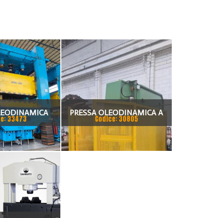
LEODINAMICA
PRESSA OLEODINAMICA A
e: 33473
Codice: 30805
FE 1000 TON
RADDRIZZARE BIGNOZZI 200
TON MACCHINA
COMPLETAMENTE
REVISIONATA.