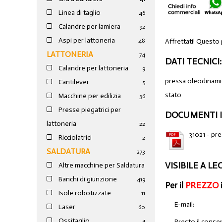
Linea di taglio
46
Calandre per lamiera
92
Aspi per lattoneria
Affrettati! Questo
48
LATTONERIA
74
DATI TECNICI:
Calandre per lattoneria
9
pressa oleodinamic
Cantilever
5
stato
Macchine per edilizia
36
Presse piegatrici per
DOCUMENTI I
lattoneria
22
31021 - pr
Ricciolatrici
2
SALDATURA
273
VISIBILE A L
Altre macchine per Saldatura
Banchi di giunzione
4
19
Per il
PREZZO
Isole robotizzate
11
E-mail:
Laser
60
Ossitaglio
Presto il conse
4