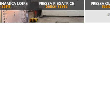
INAMICA LOIRE
PRESSA PIEGATRICE
PRESSA O
: 30416
Codice: 29945
Codi
00T
OLEODINAMICA SOMO
SAHAM
MOTO