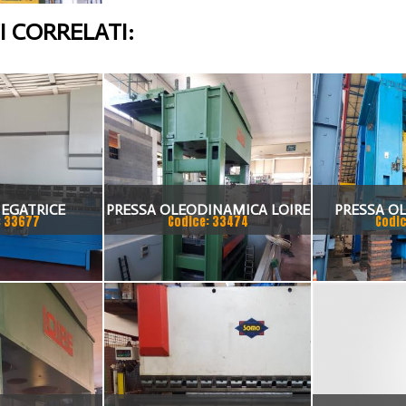
 CORRELATI:
IEGATRICE
PRESSA OLEODINAMICA LOIRE
PRESSA O
: 33677
Codice: 33474
Codic
A GASPARINI
2000 TON
LOIRESA
 TON