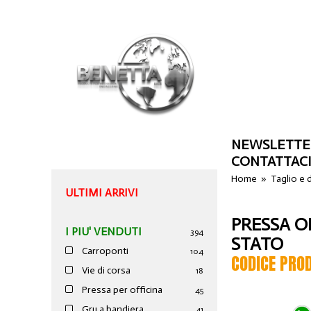
NEWSLETTE
CONTATTAC
Home
»
Taglio e
ULTIMI ARRIVI
PRESSA O
I PIU' VENDUTI
394
STATO
Carroponti
104
CODICE PRO
Vie di corsa
18
Pressa per officina
45
Gru a bandiera
41