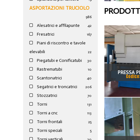
ASPORTAZIONI TRUCIOLO
PRODOTTI
986
Alesatrici e affilapunte
42
Fresatrici
167
Piani di riscontro e tavole
elevabili
22
Piegatubi e Conificatubi
30
Rastrematubi
10
PRESSA P
Codice
Scantonatrici
40
OLEODINAMIC
Segatrici e troncatrici
206
100
Stozzatrici
70
Torni
131
Torni a cnc
113
Torni frontali
25
Torni speciali
5
Torni verticali
20