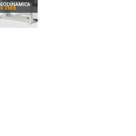
LEODINAMICA
ce: 29815
ATO DP.M
RIZZATA