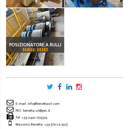
POSIZIONATORE A RULLI
Codice: 34342
FORME E MOTORIZZATO
30 TON
E-mail:
info@benettasrl.com
PEC:
benetta.srl@pec.it
Tel:
+39 0422 1725325
Massimo Benetta: +39
(clicca qui)
.