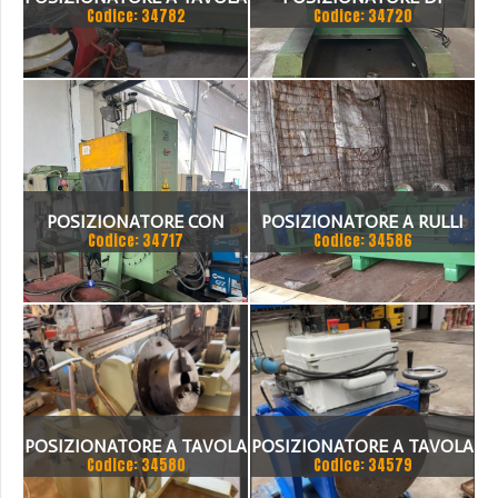
Codice: 34782
Codice: 34720
SIMAC
SALDATURA A TAVOLA
GIREVOLE OLEODINAMICO
MECOME TRP 6000
POSIZIONATORE CON
POSIZIONATORE A RULLI
Codice: 34717
Codice: 34586
SALDATRICE BASCULANTE
FOLLE E MOTORIZZATO
200 TON
POSIZIONATORE A TAVOLA
POSIZIONATORE A TAVOLA
Codice: 34580
Codice: 34579
OERLIKON N°2
GIREVOLE