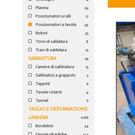
Plasma
54
Posizionatori a rulli
17
Posizionatori a tavola
43
Robot
35
Torni di saldatura
8
Travi di saldatura
15
SABBIATURA
45
Camere di sabbiatura
15
Sabbiatrici a grappolo
5
Tappeti
6
Tavole rotanti
4
Tunnel
6
TAGLIO E DEFORMAZIONE
LAMIERA
1086
Bordatrici
34
Cesoie idrauliche
124