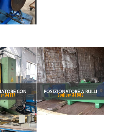
NATORE CON
POSIZIONATORE A RULLI
ce: 34717
Codice: 34586
E BASCULANTE
FOLLE E MOTORIZZATO 200
TON