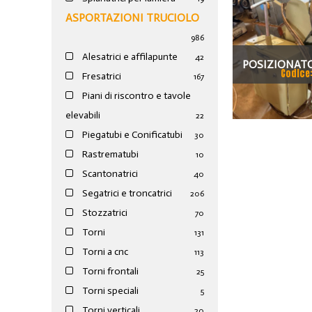
ASPORTAZIONI TRUCIOLO
986
Alesatrici e affilapunte
42
POSIZIONATO
Codice
Fresatrici
167
OERLIK
Piani di riscontro e tavole
elevabili
22
Piegatubi e Conificatubi
30
Rastrematubi
10
Scantonatrici
40
Segatrici e troncatrici
206
Stozzatrici
70
Torni
131
Torni a cnc
113
Torni frontali
25
Torni speciali
5
Torni verticali
20