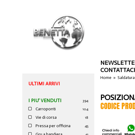
NEWSLETTE
CONTATTAC
Home
»
Saldatura
ULTIMI ARRIVI
POSIZION
I PIU' VENDUTI
394
CODICE PRO
Carroponti
104
Vie di corsa
18
Pressa per officina
45
Gru a bandiera
41