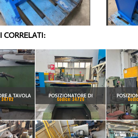
 CORRELATI:
RE A TAVOLA
POSIZIONATORE DI
POSIZIO
: 34782
Codice: 34720
Codi
MAC
SALDATURA A TAVOLA
SALDATRIC
GIREVOLE OLEODINAMICO
MECOME TRP 6000