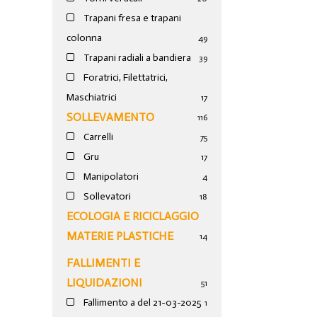
Trapani fresa e trapani
colonna
49
Trapani radiali a bandiera
39
Foratrici, Filettatrici,
Maschiatrici
17
SOLLEVAMENTO
116
Carrelli
75
Gru
17
Manipolatori
4
Sollevatori
18
ECOLOGIA E RICICLAGGIO
MATERIE PLASTICHE
14
FALLIMENTI E
LIQUIDAZIONI
51
Fallimento a del 21-03-2025
1