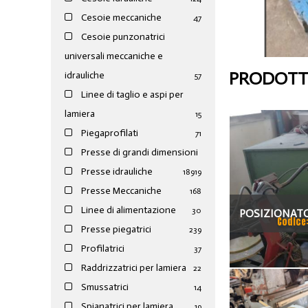
Cesoie meccaniche
47
Cesoie punzonatrici
universali meccaniche e
PRODOTTI
idrauliche
57
Linee di taglio e aspi per
lamiera
15
Piegaprofilati
71
Presse di grandi dimensioni
Presse idrauliche
189
19
Presse Meccaniche
168
Linee di alimentazione
30
POSIZIONATO
Codice
Presse piegatrici
239
SI
Profilatrici
37
Raddrizzatrici per lamiera
22
Smussatrici
14
Spianatrici per lamiera
19