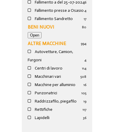
Fallimento a del 25-07-2024
6
Fallimento presse a Osasio
4
Fallimento Sandretto
17
BENI NUOVI
80
ALTRE MACCHINE
994
Autovetture, Camion,
Furgoni
4
Centri di lavoro
114
Macchinari vari
508
Macchine per alluminio
16
Punzonatrici
105
Raddrizzafilo, piegafilo
19
Rettifiche
117
Lapidelli
36