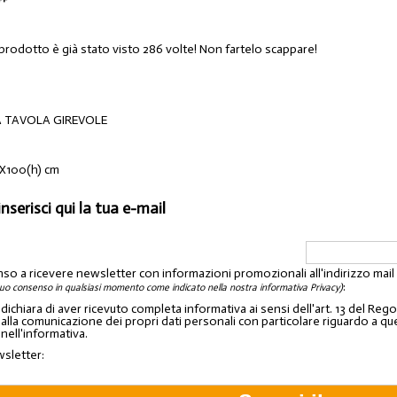
 prodotto è già stato visto 286 volte! Non fartelo scappare!
 TAVOLA GIREVOLE
100(h) cm
inserisci qui la tua e-mail
nso a ricevere newsletter con informazioni promozionali all'indirizzo mai
:
tuo consenso in qualsiasi momento come indicato nella nostra informativa Privacy)
o dichiara di aver ricevuto completa informativa ai sensi dell'art. 13 del 
lla comunicazione dei propri dati personali con particolare riguardo a quelli c
 nell'informativa.
wsletter: