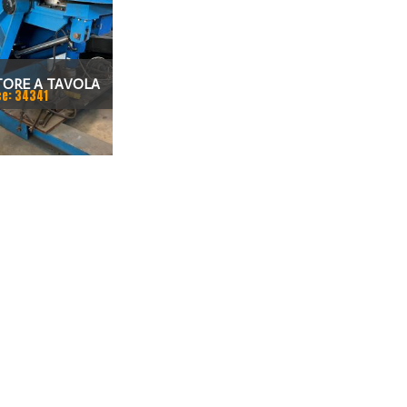
TORE A TAVOLA
ce: 34341
 2O TON