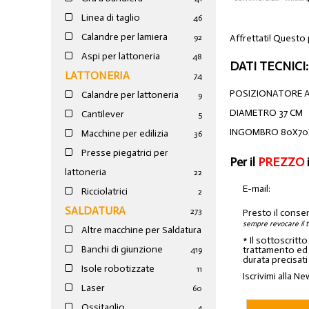
Linea di taglio
46
Calandre per lamiera
Affrettati! Questo
92
Aspi per lattoneria
48
DATI TECNICI:
LATTONERIA
74
POSIZIONATORE A
Calandre per lattoneria
9
DIAMETRO 37 CM
Cantilever
5
INGOMBRO 80X70X
Macchine per edilizia
36
Presse piegatrici per
Per il
PREZZO
lattoneria
22
E-mail:
Ricciolatrici
2
SALDATURA
273
Presto il conse
sempre revocare il 
Altre macchine per Saldatura
* Il sottoscritt
Banchi di giunzione
trattamento ed a
4
19
durata precisati
Isole robotizzate
11
Iscrivimi alla Ne
Laser
60
Ossitaglio
4