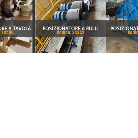
RE A TAVOLA
POSIZIONATORE A RULLI
POSIZIONA
: 34580
Codice: 34342
Codi
ON N°2
FORME E MOTORIZZATO 30
ISAM
TON