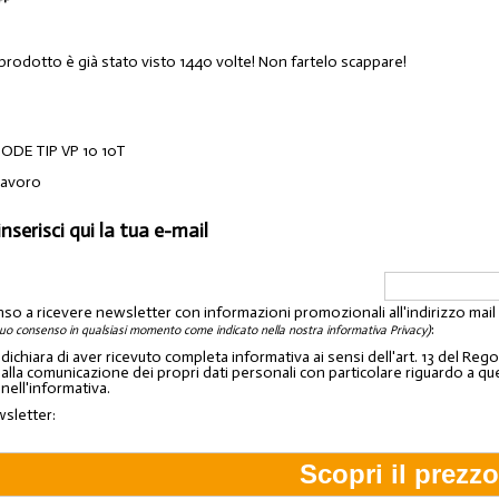
 prodotto è già stato visto 1440 volte! Non fartelo scappare!
DE TIP VP 10 10T
lavoro
inserisci qui la tua e-mail
nso a ricevere newsletter con informazioni promozionali all'indirizzo mai
:
tuo consenso in qualsiasi momento come indicato nella nostra informativa Privacy)
o dichiara di aver ricevuto completa informativa ai sensi dell'art. 13 del 
lla comunicazione dei propri dati personali con particolare riguardo a quelli c
 nell'informativa.
wsletter: