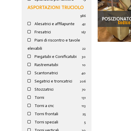
ASPORTAZIONI TRUCIOLO
986
POSIZIONATO
Codice
Alesatrici e affilapunte
42
OERLIK
Fresatrici
167
Piani di riscontro e tavole
elevabili
22
Piegatubi e Conificatubi
30
Rastrematubi
10
Scantonatrici
40
Segatrici e troncatrici
206
Stozzatrici
70
Torni
131
Torni a cnc
113
Torni frontali
25
Torni speciali
5
Torni verticali
20