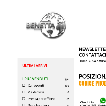
NEWSLETTE
CONTATTAC
Home
»
Saldatura
ULTIMI ARRIVI
POSIZION
I PIU' VENDUTI
394
CODICE PRO
Carroponti
104
Vie di corsa
18
Pressa per officina
45
Gru a bandiera
41