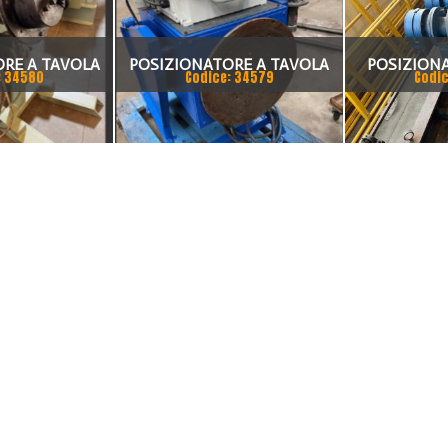
RE A TAVOLA
POSIZIONATORE A TAVOLA
POSIZIONA
: 34580
Codice: 34579
Codic
ON N°2
GIREVOLE
FORME E M