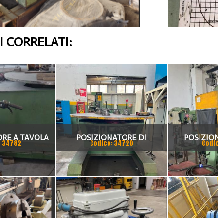
 CORRELATI:
RE A TAVOLA
POSIZIONATORE DI
POSIZIO
: 34782
Codice: 34720
Codi
MAC
SALDATURA A TAVOLA
SALDATRIC
GIREVOLE OLEODINAMICO
MECOME TRP 6000