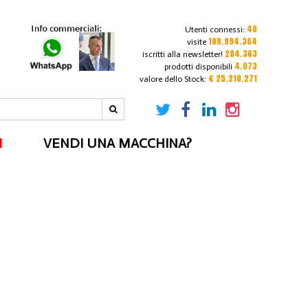
40
Utenti connessi:
108.994.364
visite
204.363
iscritti alla newsletter!
4.073
prodotti disponibili
€ 25.210.271
valore dello Stock:
I
VENDI UNA MACCHINA?