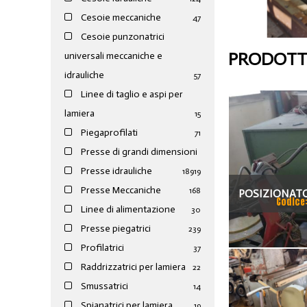
Cesoie meccaniche
47
Cesoie punzonatrici
PRODOTTI
universali meccaniche e
idrauliche
57
Linee di taglio e aspi per
lamiera
15
Piegaprofilati
71
Presse di grandi dimensioni
Presse idrauliche
189
19
Presse Meccaniche
168
POSIZIONATO
Codice
Linee di alimentazione
30
SI
Presse piegatrici
239
Profilatrici
37
Raddrizzatrici per lamiera
22
Smussatrici
14
Spianatrici per lamiera
19