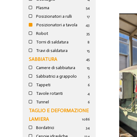
Plasma
54
Posizionatori a rulli
17
Posizionatori a tavola
43
Robot
35
Torni di saldatura
8
Travi di saldatura
15
SABBIATURA
45
Camere di sabbiatura
15
Sabbiatrici a grappolo
5
Tappeti
6
Tavole rotanti
4
Tunnel
6
TAGLIO E DEFORMAZIONE
LAMIERA
1086
Bordatrici
34
Cesoie idrauliche
124