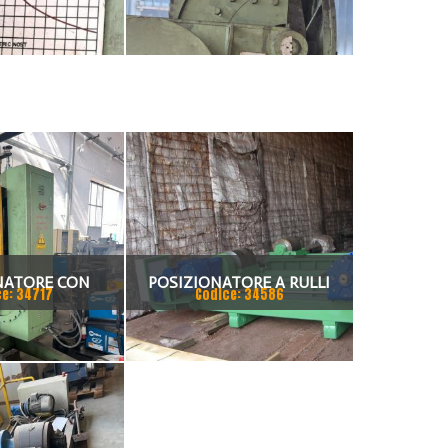
NATORE CON
POSIZIONATORE A RULLI
ce: 34717
Codice: 34586
E BASCULANTE
FOLLE E MOTORIZZATO 200
TON