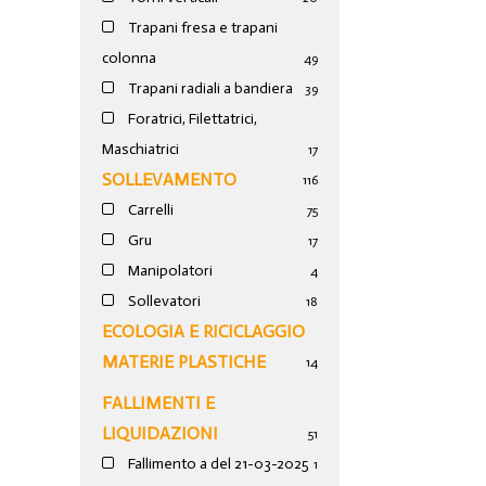
Trapani fresa e trapani
colonna
49
Trapani radiali a bandiera
39
Foratrici, Filettatrici,
Maschiatrici
17
SOLLEVAMENTO
116
Carrelli
75
Gru
17
Manipolatori
4
Sollevatori
18
ECOLOGIA E RICICLAGGIO
MATERIE PLASTICHE
14
FALLIMENTI E
LIQUIDAZIONI
51
Fallimento a del 21-03-2025
1