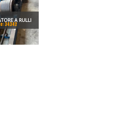
TORE A RULLI
e: 34342
OTORIZZATO 30
TON