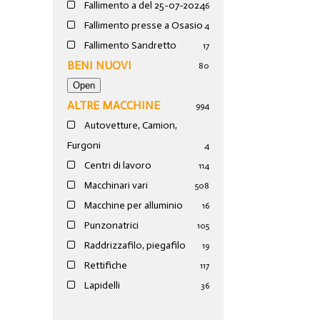
Fallimento a del 25-07-2024
6
Fallimento presse a Osasio
4
Fallimento Sandretto
17
BENI NUOVI
80
ALTRE MACCHINE
994
Autovetture, Camion,
Furgoni
4
Centri di lavoro
114
Macchinari vari
508
Macchine per alluminio
16
Punzonatrici
105
Raddrizzafilo, piegafilo
19
Rettifiche
117
Lapidelli
36