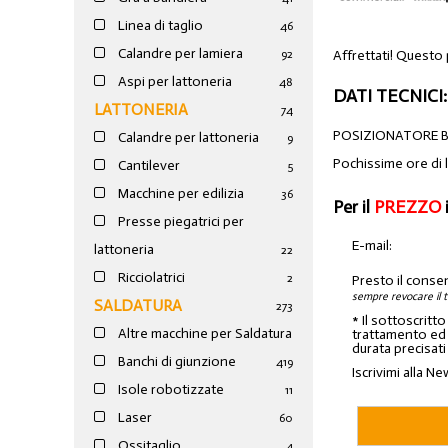
Linea di taglio
46
Calandre per lamiera
Affrettati! Questo
92
Aspi per lattoneria
48
DATI TECNICI:
LATTONERIA
74
POSIZIONATORE BO
Calandre per lattoneria
9
Pochissime ore di 
Cantilever
5
Macchine per edilizia
36
Per il
PREZZO
Presse piegatrici per
E-mail:
lattoneria
22
Ricciolatrici
2
Presto il conse
sempre revocare il 
SALDATURA
273
* Il sottoscritt
Altre macchine per Saldatura
trattamento ed a
durata precisati
Banchi di giunzione
4
19
Iscrivimi alla Ne
Isole robotizzate
11
Laser
60
Ossitaglio
4