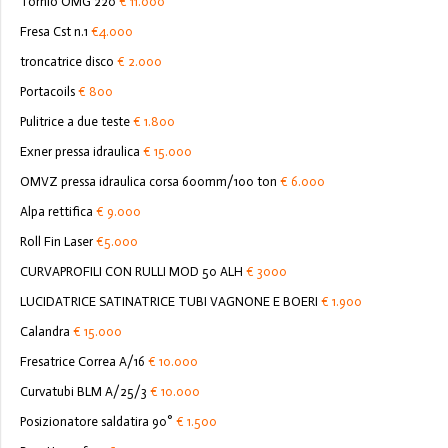
Tornio OMG 220
€ 11.000
Fresa Cst n.1
€4.000
troncatrice disco
€ 2.000
Portacoils
€ 800
Pulitrice a due teste
€ 1.800
Exner pressa idraulica
€ 15.000
OMVZ pressa idraulica corsa 600mm/100 ton
€ 6.000
Alpa rettifica
€ 9.000
Roll Fin Laser
€5.000
CURVAPROFILI CON RULLI MOD 50 ALH
€ 3000
LUCIDATRICE SATINATRICE TUBI VAGNONE E BOERI
€ 1.900
Calandra
€ 15.000
Fresatrice Correa A/16
€ 10.000
Curvatubi BLM A/25/3
€ 10.000
Posizionatore saldatira 90°
€ 1.500