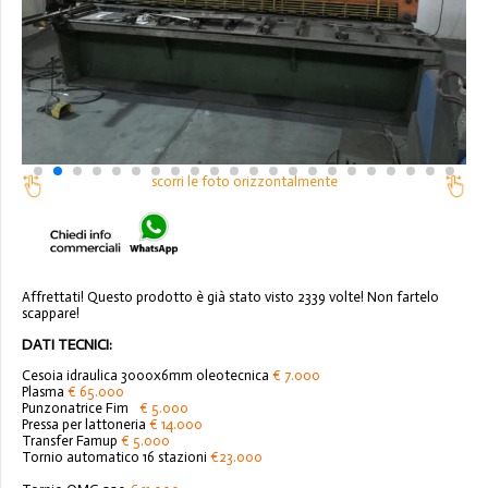
scorri le foto orizzontalmente
Affrettati! Questo prodotto è già stato visto 2339 volte! Non fartelo
scappare!
DATI TECNICI:
Cesoia idraulica 3000x6mm oleotecnica
€ 7.000
Plasma
€ 65.000
Punzonatrice Fim
€ 5.000
Pressa per lattoneria
€ 14.000
Transfer Famup
€ 5.000
Tornio automatico 16 stazioni
€23.000