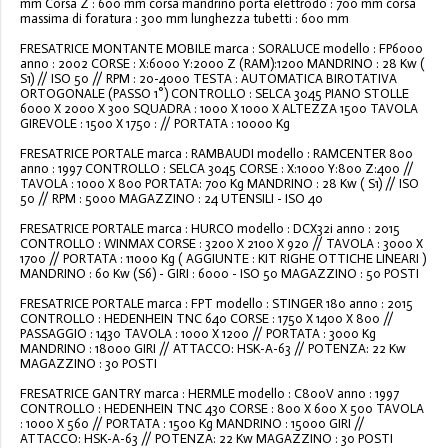
mm Corsa Z : 600 mm corsa mandrino porta elettrodo : 700 mm corsa
massima di foratura : 300 mm lunghezza tubetti : 600 mm
FRESATRICE MONTANTE MOBILE marca : SORALUCE modello : FP6000
anno : 2002 CORSE : X:6000 Y:2000 Z (RAM):1200 MANDRINO : 28 Kw (
S1) // ISO 50 // RPM : 20-4000 TESTA : AUTOMATICA BIROTATIVA
ORTOGONALE (PASSO 1°) CONTROLLO : SELCA 3045 PIANO STOLLE
6000 X 2000 X 300 SQUADRA : 1000 X 1000 X ALTEZZA 1500 TAVOLA
GIREVOLE : 1500 X 1750 : // PORTATA : 10000 Kg
FRESATRICE PORTALE marca : RAMBAUDI modello : RAMCENTER 800
anno : 1997 CONTROLLO : SELCA 3045 CORSE : X:1000 Y:800 Z:400 //
TAVOLA : 1000 X 800 PORTATA: 700 Kg MANDRINO : 28 Kw ( S1) // ISO
50 // RPM : 5000 MAGAZZINO : 24 UTENSILI - ISO 40
FRESATRICE PORTALE marca : HURCO modello : DCX32i anno : 2015
CONTROLLO : WINMAX CORSE : 3200 X 2100 X 920 // TAVOLA : 3000 X
1700 // PORTATA : 11000 Kg ( AGGIUNTE : KIT RIGHE OTTICHE LINEARI )
MANDRINO : 60 Kw (S6) - GIRI : 6000 - ISO 50 MAGAZZINO : 50 POSTI
FRESATRICE PORTALE marca : FPT modello : STINGER 180 anno : 2015
CONTROLLO : HEDENHEIN TNC 640 CORSE : 1750 X 1400 X 800 //
PASSAGGIO : 1430 TAVOLA : 1000 X 1200 // PORTATA : 3000 Kg
MANDRINO : 18000 GIRI // ATTACCO: HSK-A-63 // POTENZA: 22 Kw
MAGAZZINO : 30 POSTI
FRESATRICE GANTRY marca : HERMLE modello : C800V anno : 1997
CONTROLLO : HEDENHEIN TNC 430 CORSE : 800 X 600 X 500 TAVOLA
: 1000 X 560 // PORTATA : 1500 Kg MANDRINO : 15000 GIRI //
ATTACCO: HSK-A-63 // POTENZA: 22 Kw MAGAZZINO : 30 POSTI