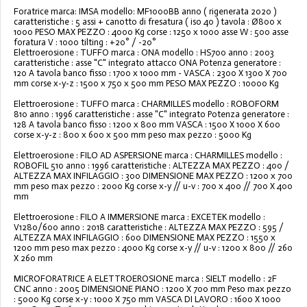
Foratrice marca: IMSA modello: MF1000BB anno ( rigenerata 2020 )
caratteristiche : 5 assi + canotto di fresatura ( iso 40 ) tavola : Ø800 x
1000 PESO MAX PEZZO : 4000 Kg corse : 1250 x 1000 asse W : 500 asse
foratura V : 1000 tilting : +20° / -20°
Elettroerosione : TUFFO marca : ONA modello : HS700 anno : 2003
caratteristiche : asse "C" integrato attacco ONA Potenza generatore :
120 A tavola banco fisso : 1700 x 1000 mm - VASCA : 2300 X 1300 X 700
mm corse x-y-z : 1500 x 750 x 500 mm PESO MAX PEZZO : 10000 Kg
Elettroerosione : TUFFO marca : CHARMILLES modello : ROBOFORM
810 anno : 1996 caratteristiche : asse "C" integrato Potenza generatore :
128 A tavola banco fisso : 1200 x 800 mm VASCA : 1500 X 1000 X 600
corse x-y-z : 800 x 600 x 500 mm peso max pezzo : 5000 Kg
Elettroerosione : FILO AD ASPERSIONE marca : CHARMILLES modello :
ROBOFIL 510 anno : 1996 caratteristiche : ALTEZZA MAX PEZZO : 400 /
ALTEZZA MAX INFILAGGIO : 300 DIMENSIONE MAX PEZZO : 1200 x 700
mm peso max pezzo : 2000 Kg corse x-y // u-v : 700 x 400 // 700 X 400
mm
Elettroerosione : FILO A IMMERSIONE marca : EXCETEK modello :
V1280/600 anno : 2018 caratteristiche : ALTEZZA MAX PEZZO : 595 /
ALTEZZA MAX INFILAGGIO : 600 DIMENSIONE MAX PEZZO : 1550 x
1200 mm peso max pezzo : 4000 Kg corse x-y // u-v : 1200 x 800 // 260
X 260 mm
MICROFORATRICE A ELETTROEROSIONE marca : SIELT modello : 2F
CNC anno : 2005 DIMENSIONE PIANO : 1200 X 700 mm Peso max pezzo
: 5000 Kg corse x-y : 1000 X 750 mm VASCA DI LAVORO : 1600 X 1000