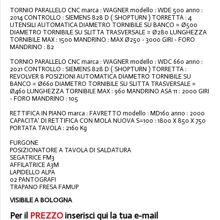
TORNIO PARALLELO CNC marca : WAGNER modello : WDE 500 anno :
2014 CONTROLLO : SIEMENS 828 D ( SHOPTURN ) TORRETTA : 4
UTENSILI AUTOMATICA DIAMETRO TORNIBILE SU BANCO = Ø500
DIAMETRO TORNIBILE SU SLITTA TRASVERSALE = Ø280 LUNGHEZZA
TORNIBILE MAX : 1500 MANDRINO : MAX Ø250 - 3000 GIRI - FORO
MANDRINO : 82
TORNIO PARALLELO CNC marca : WAGNER modello : WDC 660 anno :
2021 CONTROLLO : SIEMENS 828 D ( SHOPTURN ) TORRETTA :
REVOLVER 8 POSIZIONI AUTOMATICA DIAMETRO TORNIBILE SU
BANCO = Ø660 DIAMETRO TORNIBILE SU SLITTA TRASVERSALE =
Ø460 LUNGHEZZA TORNIBILE MAX : 960 MANDRINO ASA 11 : 2000 GIRI
- FORO MANDRINO : 105
RETTIFICA IN PIANO marca : FAVRETTO modello : MD160 anno : 2000
CAPACITA' DI RETTIFICA CON MOLA NUOVA S=100 : 1800 X 850 X 750
PORTATA TAVOLA : 2160 Kg
FURGONE
POSIZIONATORE A TAVOLA DI SALDATURA
SEGATRICE FM3
AFFILATRICE A3M
LAPIDELLO ALPA
02 PANTOGRAFI
TRAPANO FRESA FAMUP
VISIBILE A BOLOGNA
Per il
PREZZO
inserisci qui la tua e-mail