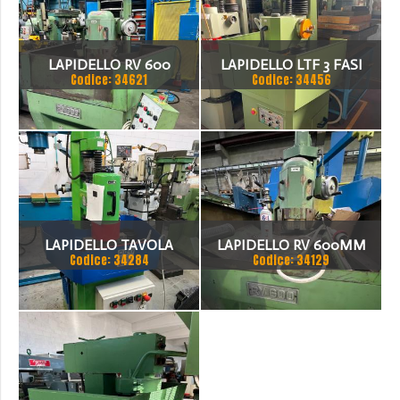
LAPIDELLO RV 600
LAPIDELLO LTF 3 FASI
Codice: 34621
Codice: 34456
LAPIDELLO TAVOLA
LAPIDELLO RV 600MM
Codice: 34284
Codice: 34129
GIREVOLE
PIANO