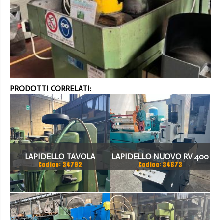
PRODOTTI CORRELATI:
LAPIDELLO TAVOLA
LAPIDELLO NUOVO RV 400
Codice: 34792
Codice: 34673
CIRCOLARE MCR 300