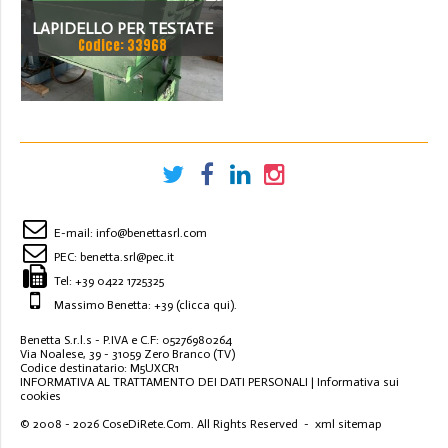
LAPIDELLO PER TESTATE
Codice: 33968
USATO
E-mail:
info@benettasrl.com
PEC:
benetta.srl@pec.it
Tel:
+39 0422 1725325
Massimo Benetta: +39
(clicca qui)
.
Benetta S.r.l.s - P.IVA e C.F: 05276980264
Via Noalese, 39 - 31059 Zero Branco (TV)
Codice destinatario: M5UXCR1
INFORMATIVA AL TRATTAMENTO DEI DATI PERSONALI
|
Informativa sui
cookies
© 2008 - 2026
CoseDiRete.Com
. All Rights Reserved -
xml sitemap