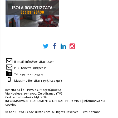
ISOLA ROBOTIZZATA
Codice: 28430
E-mail:
info@benettasrl.com
PEC:
benetta.srl@pec.it
Tel:
+39 0422 1725325
Massimo Benetta: +39
(clicca qui)
.
Benetta S.r.l.s - P.IVA e C.F: 05276980264
Via Noalese, 39 - 31059 Zero Branco (TV)
Codice destinatario: M5UXCR1
INFORMATIVA AL TRATTAMENTO DEI DATI PERSONALI
|
Informativa sui
cookies
© 2008 - 2026
CoseDiRete.Com
. All Rights Reserved -
xml sitemap