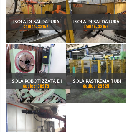
ISOLA DI SALDATURA
ISOLA DI SALDATURA
Codice: 33157
Codice: 33156
ROBOTIZZATA ABB
ROBOTIZZATA ABB
ISOLA ROBOTIZZATA DI
ISOLA RASTREMA TUBI
Codice: 30979
Codice: 29825
SALDATURA PER SERBATOI
2000 X 3500
LONGITUDINALE