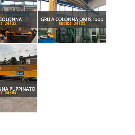
 COLONNA
GRU A COLONNA OMIS 1000
e: 34732
Codice: 34725
TI 2.000 KG.
KG
NNA PUPPINATO
e: 34694
00 KG