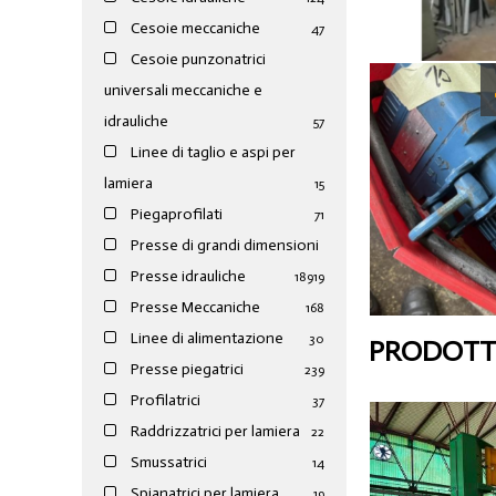
Cesoie meccaniche
47
Cesoie punzonatrici
universali meccaniche e
idrauliche
57
Linee di taglio e aspi per
lamiera
15
Piegaprofilati
71
Presse di grandi dimensioni
Presse idrauliche
189
19
Presse Meccaniche
168
Linee di alimentazione
30
PRODOTTI
Presse piegatrici
239
Profilatrici
37
Raddrizzatrici per lamiera
22
Smussatrici
14
Spianatrici per lamiera
19