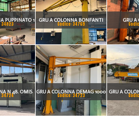
A PUPPINATO 1
GRU A COLONNA BONFANTI
GRU A
: 34823
Codice: 34769
Codic
ON
ANNO 2008
SICC/DONA
A N 48. OMIS
GRU A COLONNA DEMAG 1000
GRU A COLO
: 34724
Codice: 34723
Codic
0 KG
KG
7