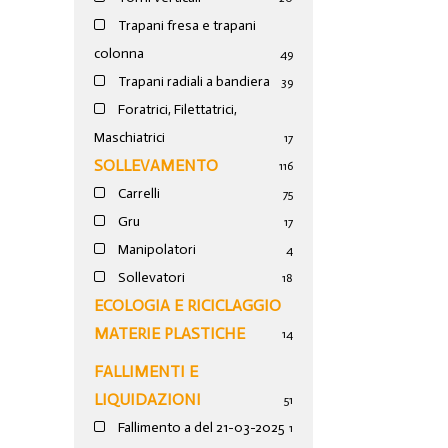
Trapani fresa e trapani
colonna
49
Trapani radiali a bandiera
39
Foratrici, Filettatrici,
Maschiatrici
17
SOLLEVAMENTO
116
Carrelli
75
Gru
17
Manipolatori
4
Sollevatori
18
ECOLOGIA E RICICLAGGIO
MATERIE PLASTICHE
14
FALLIMENTI E
LIQUIDAZIONI
51
Fallimento a del 21-03-2025
1