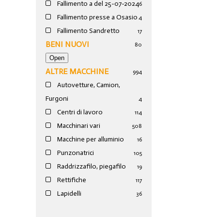
Fallimento a del 25-07-2024
6
Fallimento presse a Osasio
4
Fallimento Sandretto
17
BENI NUOVI
80
ALTRE MACCHINE
994
Autovetture, Camion,
Furgoni
4
Centri di lavoro
114
Macchinari vari
508
Macchine per alluminio
16
Punzonatrici
105
Raddrizzafilo, piegafilo
19
Rettifiche
117
Lapidelli
36