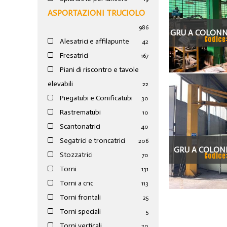
ASPORTAZIONI TRUCIOLO
986
GRU A COLONN
Codice
Alesatrici e affilapunte
42
T
Fresatrici
167
Piani di riscontro e tavole
elevabili
22
Piegatubi e Conificatubi
30
Rastrematubi
10
Scantonatrici
40
Segatrici e troncatrici
206
GRU A COLONN
Stozzatrici
Codice
70
100
Torni
131
Torni a cnc
113
Torni frontali
25
Torni speciali
5
Torni verticali
20