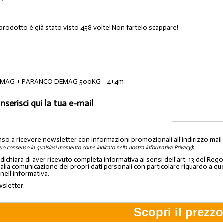
 prodotto è già stato visto 458 volte! Non fartelo scappare!
MAG + PARANCO DEMAG 500KG - 4+4m
inserisci qui la tua e-mail
nso a ricevere newsletter con informazioni promozionali all'indirizzo mai
:
tuo consenso in qualsiasi momento come indicato nella nostra informativa Privacy)
o dichiara di aver ricevuto completa informativa ai sensi dell'art. 13 del 
lla comunicazione dei propri dati personali con particolare riguardo a quelli c
 nell'informativa.
wsletter: