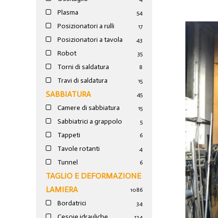
Plasma
54
Posizionatori a rulli
17
Posizionatori a tavola
43
Robot
35
Torni di saldatura
8
Travi di saldatura
15
SABBIATURA
45
Camere di sabbiatura
15
Sabbiatrici a grappolo
5
Tappeti
6
Tavole rotanti
4
Tunnel
6
TAGLIO E DEFORMAZIONE
LAMIERA
1086
Bordatrici
34
Cesoie idrauliche
124