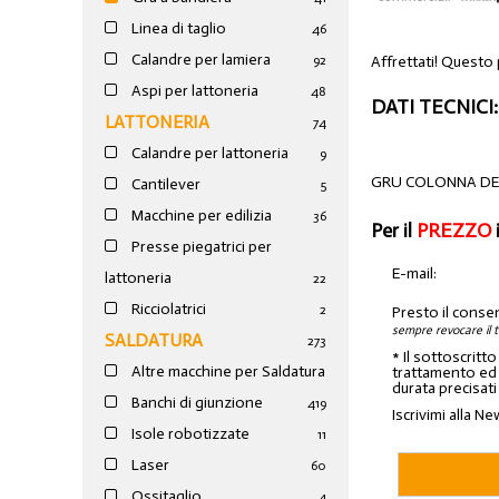
Linea di taglio
46
Calandre per lamiera
Affrettati! Questo
92
Aspi per lattoneria
48
DATI TECNICI:
LATTONERIA
74
Calandre per lattoneria
9
GRU COLONNA DE
Cantilever
5
Macchine per edilizia
36
Per il
PREZZO
Presse piegatrici per
E-mail:
lattoneria
22
Ricciolatrici
2
Presto il conse
sempre revocare il 
SALDATURA
273
* Il sottoscritt
Altre macchine per Saldatura
trattamento ed a
durata precisati
Banchi di giunzione
4
19
Iscrivimi alla Ne
Isole robotizzate
11
Laser
60
Ossitaglio
4