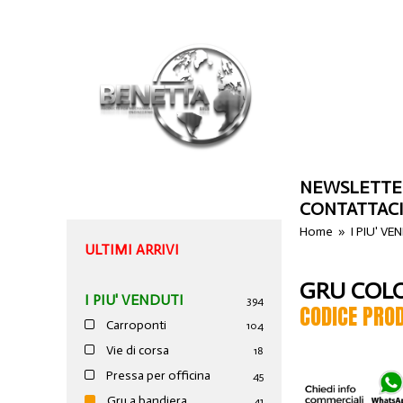
NEWSLETTE
CONTATTAC
Home
»
I PIU' VE
ULTIMI ARRIVI
GRU COL
I PIU' VENDUTI
394
CODICE PRO
Carroponti
104
Vie di corsa
18
Pressa per officina
45
Gru a bandiera
41