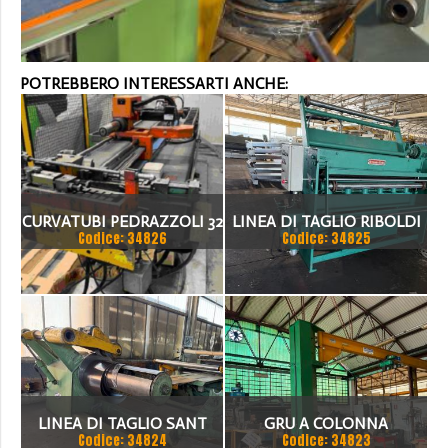
POTREBBERO INTERESSARTI ANCHE:
CURVATUBI PEDRAZZOLI 32
LINEA DI TAGLIO RIBOLDI
Codice: 34826
Codice: 34825
- 3 ASSI CNC
1500 X 2MM
LINEA DI TAGLIO SANT
GRU A COLONNA
Codice: 34824
Codice: 34823