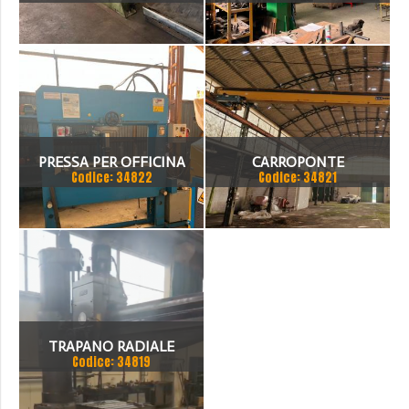
1500 X 3 MM
PUPPINATO 1 TON
PRESSA PER OFFICINA
CARROPONTE
Codice: 34822
Codice: 34821
SICMI 100 TON
MONOTRAVE DEMAG 5
TON SCARTAMENTO 16190
MM
TRAPANO RADIALE
Codice: 34819
SBRACCIO 3000 MM. FORO