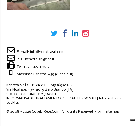
E-mail:
info@benettasrl.com
PEC:
benetta.srl@pec.it
Tel:
+39 0422 1725325
Massimo Benetta: +39
(clicca qui)
.
Benetta S.r.l.s - P.IVA e C.F: 05276980264
Via Noalese, 39 - 31059 Zero Branco (TV)
Codice destinatario: M5UXCR1
INFORMATIVA AL TRATTAMENTO DEI DATI PERSONALI
|
Informativa sui
cookies
© 2008 - 2026
CoseDiRete.Com
. All Rights Reserved -
xml sitemap