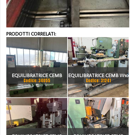
PRODOTTI CORRELATI:
EQUILIBRATRICE CEMB
EQUILIBRATRICE CEMB W10
Codice: 34055
Codice: 31241
ZD300