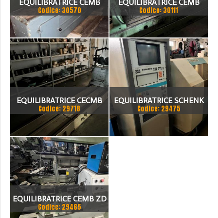
EQUILIBRATRICE CEMB
EQUILIBRATRICE CEMB
Codice: 30570
Codice: 30111
TIPO W50/P MAT18217
LUNGHEZZA 7000MM
EQUILIBRATRICE CECMB
EQUILIBRATRICE SCHENK
Codice: 29718
Codice: 29475
6000MM A CNC
EQUILIBRATRICE CEMB ZD
Codice: 29465
1000 N