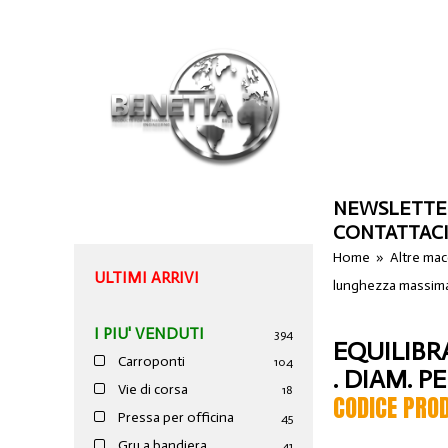
NEWSLETTE
CONTATTAC
Home
»
Altre ma
ULTIMI ARRIVI
lunghezza massima
I PIU' VENDUTI
394
EQUILIBR
Carroponti
104
. DIAM. 
Vie di corsa
18
CODICE PRO
Pressa per officina
45
Gru a bandiera
41