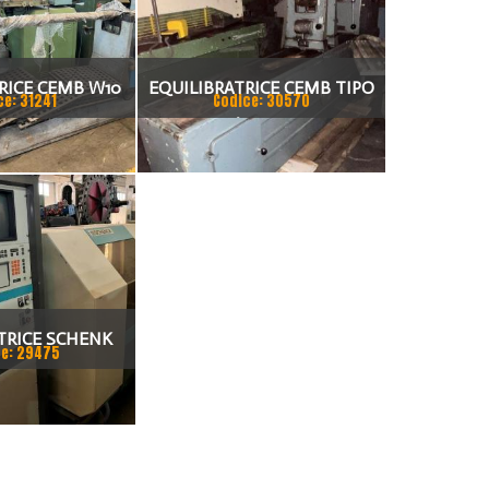
RICE CEMB W10
EQUILIBRATRICE CEMB TIPO
ce: 31241
Codice: 30570
W50/P MAT18217
TRICE SCHENK
e: 29475