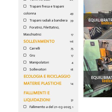
Trapani fresa e trapani
colonna
49
EQUILIBRATR
Trapani radiali a bandiera
39
Codice
Foratrici, Filettatrici,
W2
Maschiatrici
17
SOLLEVAMENTO
116
Carrelli
75
Gru
17
Manipolatori
4
Sollevatori
18
ECOLOGIA E RICICLAGGIO
EQUILIBRA
Codice
MATERIE PLASTICHE
14
LUNGHEZZ
FALLIMENTI E
LIQUIDAZIONI
51
Fallimento a del 21-03-2025
1