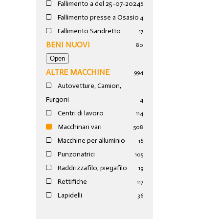
Fallimento a del 25-07-2024
6
Fallimento presse a Osasio
4
Fallimento Sandretto
17
BENI NUOVI
80
ALTRE MACCHINE
994
Autovetture, Camion,
Furgoni
4
Centri di lavoro
114
Macchinari vari
508
Macchine per alluminio
16
Punzonatrici
105
Raddrizzafilo, piegafilo
19
Rettifiche
117
Lapidelli
36