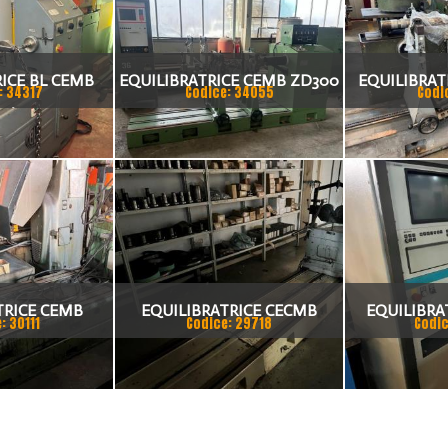
ICE BL CEMB
EQUILIBRATRICE CEMB ZD300
EQUILIBRAT
: 34317
Codice: 34055
Codi
0/N
TRICE CEMB
EQUILIBRATRICE CECMB
EQUILIBRA
: 30111
Codice: 29718
Codic
A 7000MM
6000MM A CNC