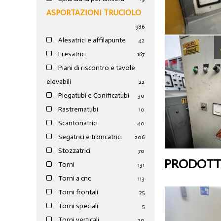
ASPORTAZIONI TRUCIOLO
986
Alesatrici e affilapunte
42
Fresatrici
167
Piani di riscontro e tavole
elevabili
22
Piegatubi e Conificatubi
30
Rastrematubi
10
Scantonatrici
40
Segatrici e troncatrici
206
Stozzatrici
70
PRODOTTI
Torni
131
Torni a cnc
113
Torni frontali
25
Torni speciali
5
Torni verticali
20