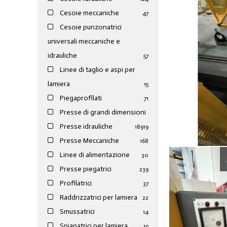
Cesoie meccaniche
47
Cesoie punzonatrici
universali meccaniche e
idrauliche
57
Linee di taglio e aspi per
lamiera
15
Piegaprofilati
71
Presse di grandi dimensioni
Presse idrauliche
189
19
Presse Meccaniche
168
Linee di alimentazione
30
Presse piegatrici
239
Profilatrici
37
Raddrizzatrici per lamiera
22
Smussatrici
14
Spianatrici per lamiera
19