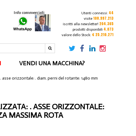
44
Utenti connessi:
108.997.213
visite
204.365
iscritti alla newsletter!
4.073
prodotti disponibili
€ 25.210.271
valore dello Stock:
I
VENDI UNA MACCHINA?
: . asse orizzontale: . diam. perni del rotante: 1480 mm
IZZATA: . ASSE ORIZZONTALE:
ZZA MASSIMA ROTA