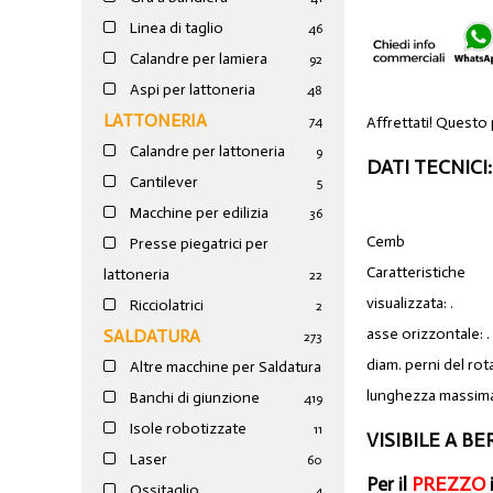
Linea di taglio
46
Calandre per lamiera
92
Aspi per lattoneria
48
LATTONERIA
Affrettati! Questo
74
Calandre per lattoneria
9
DATI TECNICI:
Cantilever
5
Macchine per edilizia
36
Cemb
Presse piegatrici per
Caratteristiche
lattoneria
22
visualizzata: .
Ricciolatrici
2
asse orizzontale: .
SALDATURA
273
diam. perni del ro
Altre macchine per Saldatura
lunghezza massim
Banchi di giunzione
4
19
Isole robotizzate
11
VISIBILE A 
Laser
60
Per il
PREZZO
Ossitaglio
4