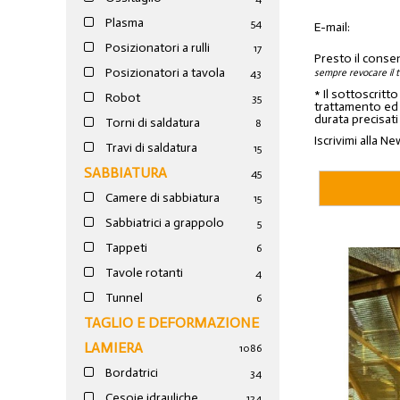
Plasma
54
E-mail:
Posizionatori a rulli
17
Presto il conse
Posizionatori a tavola
sempre revocare il 
43
* Il sottoscritt
Robot
35
trattamento ed a
durata precisati
Torni di saldatura
8
Iscrivimi alla Ne
Travi di saldatura
15
SABBIATURA
45
Camere di sabbiatura
15
Sabbiatrici a grappolo
5
Tappeti
6
Tavole rotanti
4
Tunnel
6
TAGLIO E DEFORMAZIONE
LAMIERA
1086
Bordatrici
34
Cesoie idrauliche
124