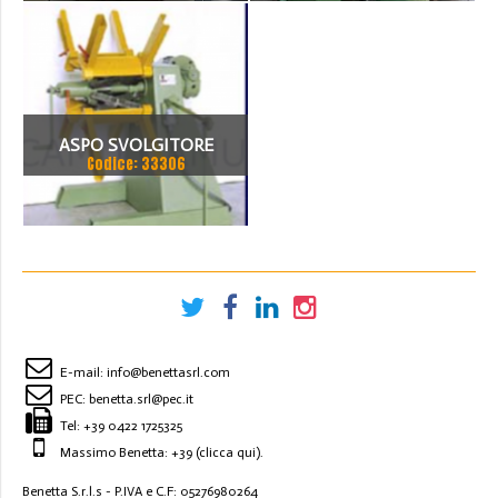
ASPO SVOLGITORE
Codice: 33306
MOTORIZZATO CAMU –
SERIE L –
E-mail:
info@benettasrl.com
PEC:
benetta.srl@pec.it
Tel:
+39 0422 1725325
Massimo Benetta: +39
(clicca qui)
.
Benetta S.r.l.s - P.IVA e C.F: 05276980264