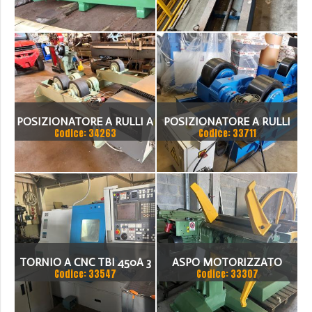
FOLLE E MOTORIZZATO
FORME E MOTORIZZATO
200 TON
30 TON
POSIZIONATORE A RULLI A
POSIZIONATORE A RULLI
Codice: 34263
Codice: 33711
FOLLE MOTORIZZATO
MOTORIZZATO 60 TON
SIMAC
TORNIO A CNC TBI 450A 3
ASPO MOTORIZZATO
Codice: 33547
Codice: 33307
ASSI MOTORIZZATO
SERVOPRESSE 10Q.LI
MOTORIZZATO