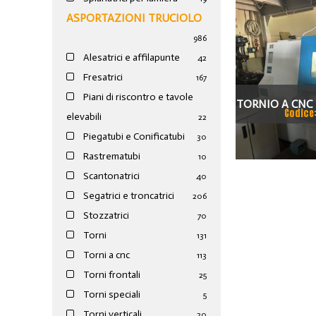
ASPORTAZIONI TRUCIOLO
986
Alesatrici e affilapunte
42
Fresatrici
167
Piani di riscontro e tavole
TORNIO A CNC T
Codice
elevabili
22
MOTOR
Piegatubi e Conificatubi
30
Rastrematubi
10
Scantonatrici
40
Segatrici e troncatrici
206
Stozzatrici
70
Torni
131
Torni a cnc
113
Torni frontali
25
Torni speciali
5
Torni verticali
20