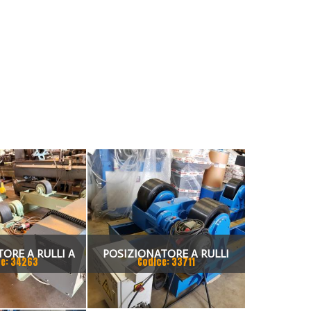
ORE A RULLI A
POSIZIONATORE A RULLI
e: 34263
Codice: 33711
RIZZATO SIMAC
MOTORIZZATO 60 TON