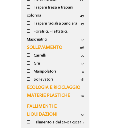
Trapani fresa e trapani
colonna
49
Trapani radiali a bandiera
39
Foratrici, Filettatrici,
Maschiatrici
17
SOLLEVAMENTO
116
Carrelli
75
Gru
17
Manipolatori
4
Sollevatori
18
ECOLOGIA E RICICLAGGIO
MATERIE PLASTICHE
14
FALLIMENTI E
LIQUIDAZIONI
51
Fallimento a del 21-03-2025
1