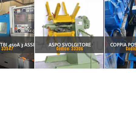
BI 450A 3 ASSI
ASPO SVOLGITORE
COPPIA PO
: 33547
Codice: 33306
Codic
IZZATO
MOTORIZZATO CAMU – SERIE
RULLI FOLLE
L –
N