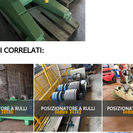
 CORRELATI:
ORE A RULLI
POSIZIONATORE A RULLI
POSIZIONAT
: 34586
Codice: 34342
Codic
ORIZZATO 200
FORME E MOTORIZZATO 30
FOLLE MOTO
ON
TON