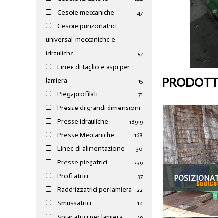
Cesoie meccaniche
47
Cesoie punzonatrici
universali meccaniche e
idrauliche
57
Linee di taglio e aspi per
PRODOTTI
lamiera
15
Piegaprofilati
71
Presse di grandi dimensioni
Presse idrauliche
189
19
Presse Meccaniche
168
Linee di alimentazione
30
Presse piegatrici
239
Profilatrici
37
POSIZIONAT
Codice
Raddrizzatrici per lamiera
22
FOLLE E MOT
Smussatrici
14
T
Spianatrici per lamiera
19