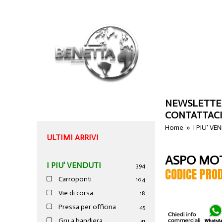
NEWSLETTE
CONTATTAC
Home
»
I PIU' VE
ULTIMI ARRIVI
ASPO MOT
I PIU' VENDUTI
394
CODICE PRO
Carroponti
104
Vie di corsa
18
Pressa per officina
45
Gru a bandiera
41