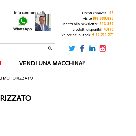
53
Utenti connessi:
108.993.628
visite
204.362
iscritti alla newsletter!
4.073
prodotti disponibili
€ 25.210.271
valore dello Stock:
I
VENDI UNA MACCHINA?
LI MOTORIZZATO
ORIZZATO