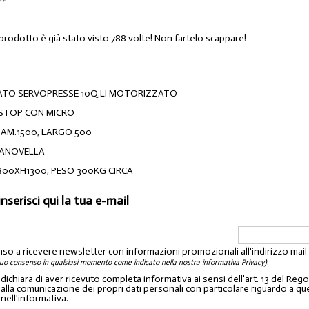
 prodotto è già stato visto 788 volte! Non fartelo scappare!
TO SERVOPRESSE 10Q.LI MOTORIZZATO
 STOP CON MICRO
IAM.1500, LARGO 500
ANOVELLA
00XH1300, PESO 300KG CIRCA
inserisci qui la tua e-mail
nso a ricevere newsletter con informazioni promozionali all'indirizzo mai
:
tuo consenso in qualsiasi momento come indicato nella nostra informativa Privacy)
o dichiara di aver ricevuto completa informativa ai sensi dell'art. 13 del 
lla comunicazione dei propri dati personali con particolare riguardo a quelli c
 nell'informativa.