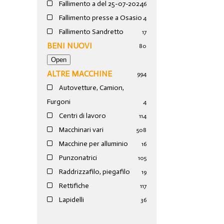
Fallimento a del 25-07-2024
6
Fallimento presse a Osasio
4
Fallimento Sandretto
17
BENI NUOVI
80
ALTRE MACCHINE
994
Autovetture, Camion,
Furgoni
4
Centri di lavoro
114
Macchinari vari
508
Macchine per alluminio
16
Punzonatrici
105
Raddrizzafilo, piegafilo
19
Rettifiche
117
Lapidelli
36