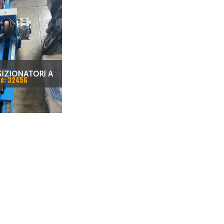
SIZIONATORI A
e: 32456
 E MOTORIZZATO
UOVI