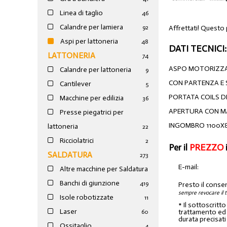
Linea di taglio
46
Calandre per lamiera
Affrettati! Questo
92
Aspi per lattoneria
48
DATI TECNICI:
LATTONERIA
74
ASPO MOTORIZZA
Calandre per lattoneria
9
CON PARTENZA E
Cantilever
5
PORTATA COILS D
Macchine per edilizia
36
APERTURA CON M
Presse piegatrici per
INGOMBRO 1100X8
lattoneria
22
Ricciolatrici
2
Per il
PREZZO
SALDATURA
273
E-mail:
Altre macchine per Saldatura
Banchi di giunzione
4
19
Presto il conse
sempre revocare il 
Isole robotizzate
11
* Il sottoscritt
Laser
trattamento ed a
60
durata precisati
Ossitaglio
4