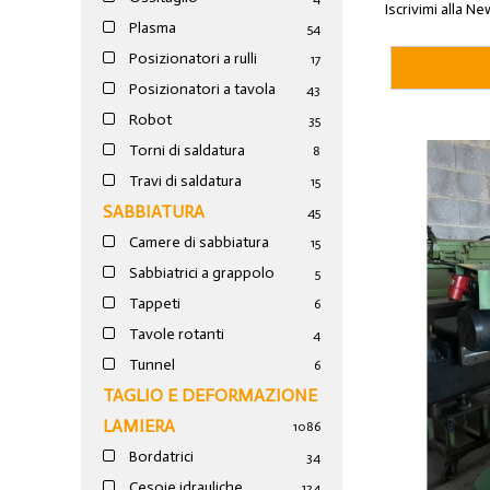
Iscrivimi alla Ne
Plasma
54
Posizionatori a rulli
17
Posizionatori a tavola
43
Robot
35
Torni di saldatura
8
Travi di saldatura
15
SABBIATURA
45
Camere di sabbiatura
15
Sabbiatrici a grappolo
5
Tappeti
6
Tavole rotanti
4
Tunnel
6
TAGLIO E DEFORMAZIONE
LAMIERA
1086
Bordatrici
34
Cesoie idrauliche
124