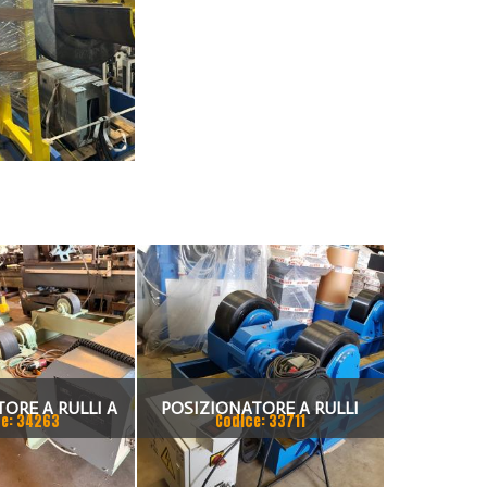
ORE A RULLI A
POSIZIONATORE A RULLI
e: 34263
Codice: 33711
RIZZATO SIMAC
MOTORIZZATO 60 TON