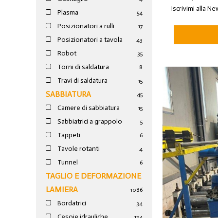
Iscrivimi alla Ne
Plasma
54
Posizionatori a rulli
17
Posizionatori a tavola
43
Robot
35
Torni di saldatura
8
Travi di saldatura
15
SABBIATURA
45
Camere di sabbiatura
15
Sabbiatrici a grappolo
5
Tappeti
6
Tavole rotanti
4
Tunnel
6
TAGLIO E DEFORMAZIONE
LAMIERA
1086
Bordatrici
34
Cesoie idrauliche
124