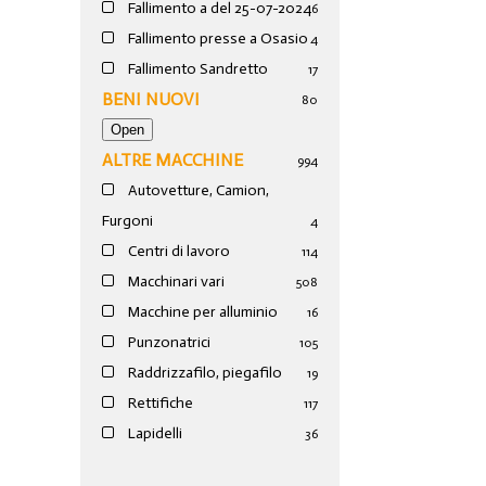
Fallimento a del 25-07-2024
6
Fallimento presse a Osasio
4
Fallimento Sandretto
17
BENI NUOVI
80
ALTRE MACCHINE
994
Autovetture, Camion,
Furgoni
4
Centri di lavoro
114
Macchinari vari
508
Macchine per alluminio
16
Punzonatrici
105
Raddrizzafilo, piegafilo
19
Rettifiche
117
Lapidelli
36