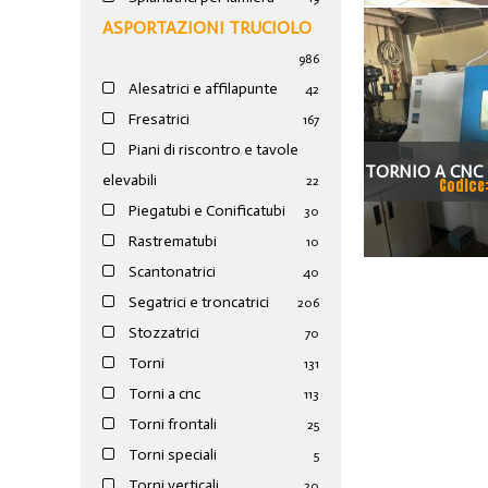
ASPORTAZIONI TRUCIOLO
986
Alesatrici e affilapunte
42
Fresatrici
167
Piani di riscontro e tavole
TORNIO A CNC T
elevabili
22
Codice
MOTOR
Piegatubi e Conificatubi
30
Rastrematubi
10
Scantonatrici
40
Segatrici e troncatrici
206
Stozzatrici
70
Torni
131
Torni a cnc
113
Torni frontali
25
Torni speciali
5
Torni verticali
20