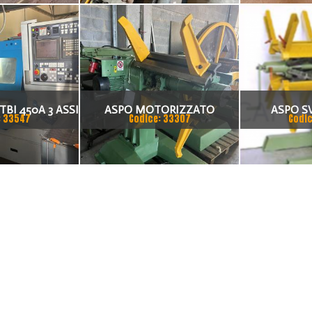
BI 450A 3 ASSI
ASPO MOTORIZZATO
ASPO S
: 33547
Codice: 33307
Codic
IZZATO
SERVOPRESSE 10Q.LI
MOTORIZZAT
MOTORIZZATO