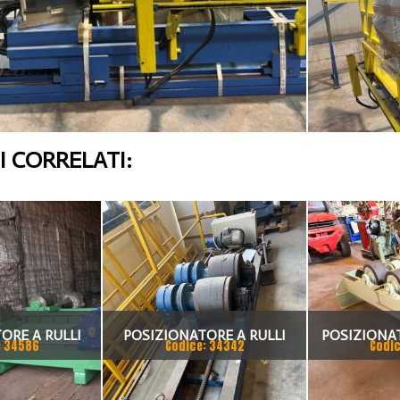
 CORRELATI:
ORE A RULLI
POSIZIONATORE A RULLI
POSIZIONAT
: 34586
Codice: 34342
Codic
ORIZZATO 200
FORME E MOTORIZZATO 30
FOLLE MOTO
ON
TON