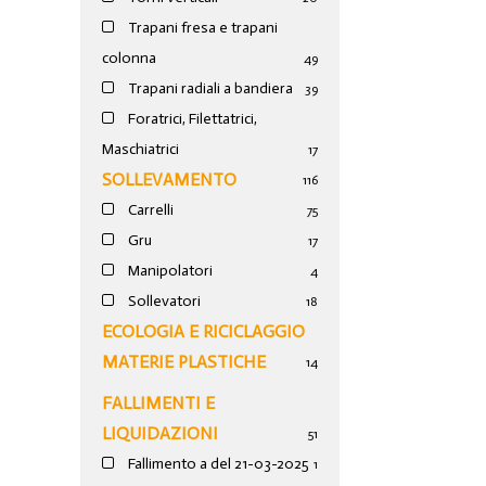
Trapani fresa e trapani
colonna
49
Trapani radiali a bandiera
39
Foratrici, Filettatrici,
Maschiatrici
17
SOLLEVAMENTO
116
Carrelli
75
Gru
17
Manipolatori
4
Sollevatori
18
ECOLOGIA E RICICLAGGIO
MATERIE PLASTICHE
14
FALLIMENTI E
LIQUIDAZIONI
51
Fallimento a del 21-03-2025
1