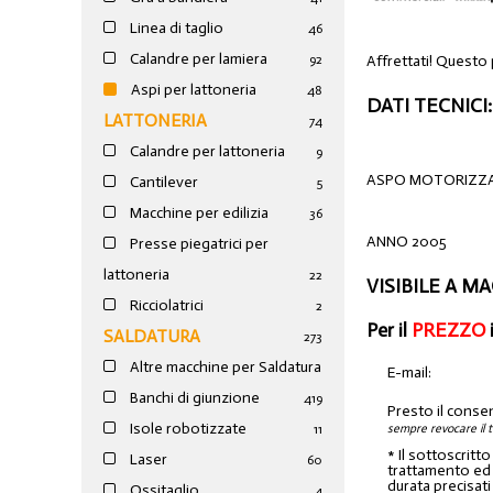
Linea di taglio
46
Calandre per lamiera
Affrettati! Questo
92
Aspi per lattoneria
48
DATI TECNICI:
LATTONERIA
74
Calandre per lattoneria
9
ASPO MOTORIZZAT
Cantilever
5
Macchine per edilizia
36
ANNO 2005
Presse piegatrici per
lattoneria
22
VISIBILE A M
Ricciolatrici
2
Per il
PREZZO
SALDATURA
273
Altre macchine per Saldatura
E-mail:
Banchi di giunzione
4
19
Presto il conse
Isole robotizzate
sempre revocare il 
11
* Il sottoscritt
Laser
60
trattamento ed a
durata precisati
Ossitaglio
4