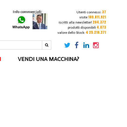
37
Utenti connessi:
109.011.921
visite
204.372
iscritti alla newsletter!
4.073
prodotti disponibili
€ 25.210.271
valore dello Stock:
I
VENDI UNA MACCHINA?