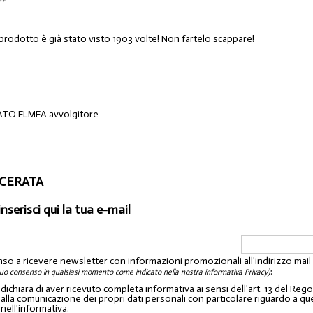
 prodotto è già stato visto 1903 volte! Non fartelo scappare!
O ELMEA avvolgitore
ACERATA
inserisci qui la tua e-mail
nso a ricevere newsletter con informazioni promozionali all'indirizzo mai
:
tuo consenso in qualsiasi momento come indicato nella nostra informativa Privacy)
o dichiara di aver ricevuto completa informativa ai sensi dell'art. 13 del 
lla comunicazione dei propri dati personali con particolare riguardo a quelli c
 nell'informativa.