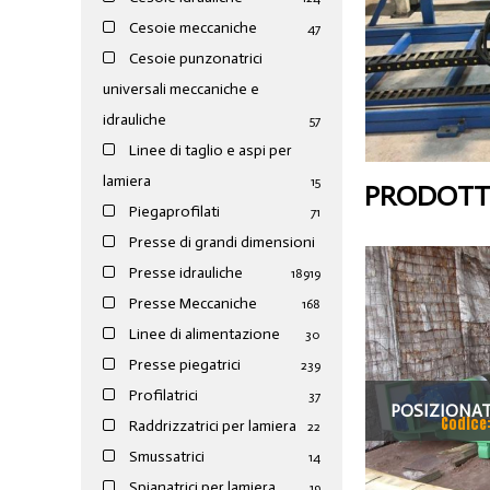
Cesoie meccaniche
47
Cesoie punzonatrici
universali meccaniche e
idrauliche
57
Linee di taglio e aspi per
lamiera
15
PRODOTTI
Piegaprofilati
71
Presse di grandi dimensioni
Presse idrauliche
189
19
Presse Meccaniche
168
Linee di alimentazione
30
Presse piegatrici
239
Profilatrici
37
POSIZIONAT
Codice
Raddrizzatrici per lamiera
22
FOLLE E MOT
Smussatrici
14
T
Spianatrici per lamiera
19