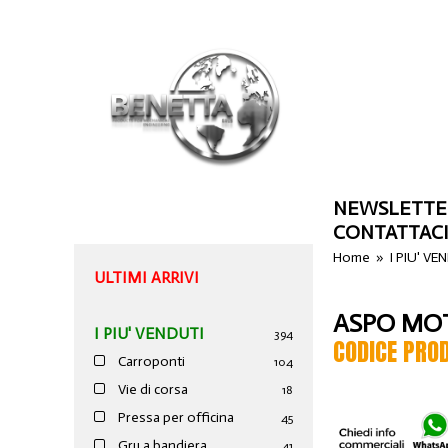
NEWSLETTE
CONTATTAC
Home
»
I PIU' VE
ULTIMI ARRIVI
ASPO MO
I PIU' VENDUTI
394
CODICE PRO
Carroponti
104
Vie di corsa
18
Pressa per officina
45
Gru a bandiera
41