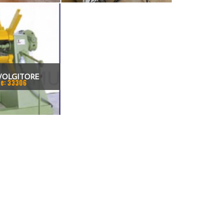
VOLGITORE
e: 33306
O CAMU – SERIE
L –