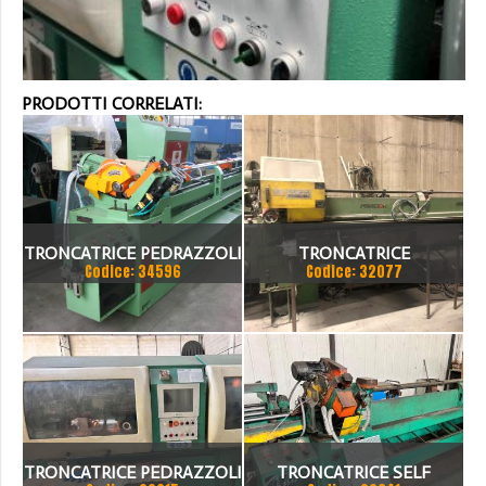
PRODOTTI CORRELATI:
TRONCATRICE PEDRAZZOLI
TRONCATRICE
Codice: 34596
Codice: 32077
SELF BROWN CARICATORE
AUTOMATICA PEDRAZZOLI
MT. 6, SCARICATORE MT. 3,
SELF BROWN
2 FERMI BARRA, USATA
TRONCATRICE PEDRAZZOLI
TRONCATRICE SELF