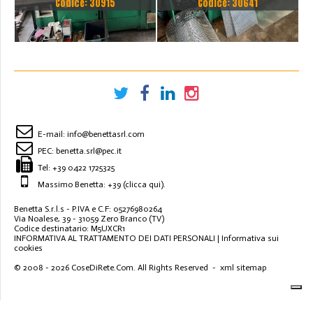
Codice: 30915
Codice: 30641
HORIZON AP 1500
BROWN PEDRAZZOLI CON
CARICATORE
E-mail:
info@benettasrl.com
PEC:
benetta.srl@pec.it
Tel:
+39 0422 1725325
Massimo Benetta: +39
(clicca qui)
.
Benetta S.r.l.s - P.IVA e C.F: 05276980264
Via Noalese, 39 - 31059 Zero Branco (TV)
Codice destinatario: M5UXCR1
INFORMATIVA AL TRATTAMENTO DEI DATI PERSONALI
|
Informativa sui
cookies
© 2008 - 2026
CoseDiRete.Com
. All Rights Reserved -
xml sitemap