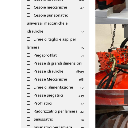
Cesoie meccaniche
47
Cesoie punzonatrici
universali meccaniche e
idrauliche
57
Linee di taglio e aspi per
lamiera
15
Piegaprofilati
71
Presse di grandi dimensioni
Presse idrauliche
189
19
Presse Meccaniche
168
Linee di alimentazione
30
Presse piegatrici
239
Profilatrici
37
Raddrizzatrici per lamiera
22
Smussatrici
14
Spianatrici per lamiera
19