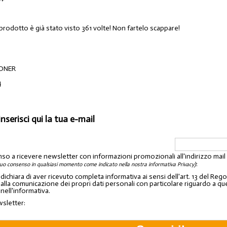
prodotto è già stato visto 361 volte! Non fartelo scappare!
NDNER
4
inserisci qui la tua e-mail
nso a ricevere newsletter con informazioni promozionali all'indirizzo mai
:
tuo consenso in qualsiasi momento come indicato nella nostra informativa Privacy)
o dichiara di aver ricevuto completa informativa ai sensi dell'art. 13 del 
lla comunicazione dei propri dati personali con particolare riguardo a quelli c
 nell'informativa.
wsletter: