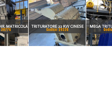
NR. MATRICOLA
TRITURATORE 22 KW CINESE
MEGA TRIT
: 28776
Codice: 28226
Codic
ANNO 2014
600MM