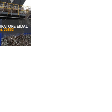
DOCUMENTI CE , ANNO 2005
URATORE EIDAL
e: 25603