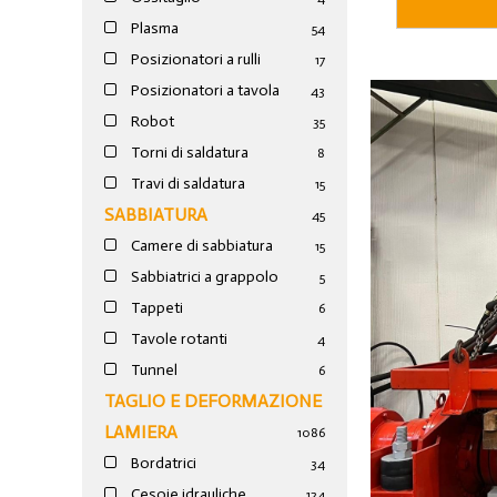
Plasma
54
Posizionatori a rulli
17
Posizionatori a tavola
43
Robot
35
Torni di saldatura
8
Travi di saldatura
15
SABBIATURA
45
Camere di sabbiatura
15
Sabbiatrici a grappolo
5
Tappeti
6
Tavole rotanti
4
Tunnel
6
TAGLIO E DEFORMAZIONE
LAMIERA
1086
Bordatrici
34
Cesoie idrauliche
124