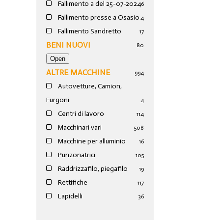
Fallimento a del 25-07-2024
6
Fallimento presse a Osasio
4
Fallimento Sandretto
17
BENI NUOVI
80
ALTRE MACCHINE
994
Autovetture, Camion,
Furgoni
4
Centri di lavoro
114
Macchinari vari
508
Macchine per alluminio
16
Punzonatrici
105
Raddrizzafilo, piegafilo
19
Rettifiche
117
Lapidelli
36