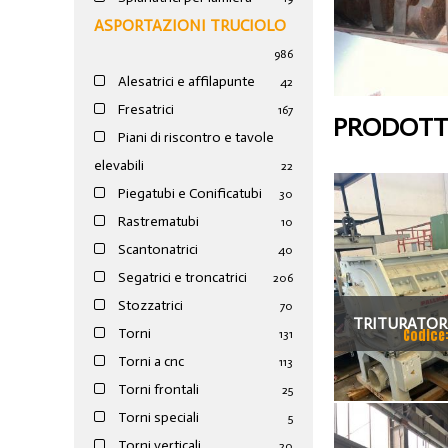
ASPORTAZIONI TRUCIOLO
986
Alesatrici e affilapunte
42
Fresatrici
167
PRODOTTI
Piani di riscontro e tavole
elevabili
22
Piegatubi e Conificatubi
30
Rastrematubi
10
Scantonatrici
40
Segatrici e troncatrici
206
Stozzatrici
70
TRITURATOR
Torni
Codice
131
Torni a cnc
113
Torni frontali
25
Torni speciali
5
Torni verticali
20