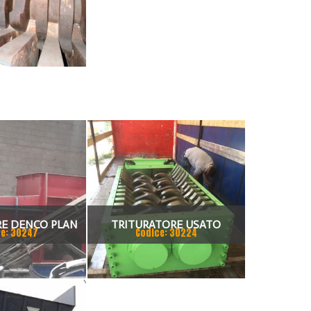
RE DENCO PLAN
TRITURATORE USATO
e: 30247
Codice: 30224
2000
MOTORE 132KW ROTORE 800
1500 LUNGHEZZA ROTORE
QUADRO ELETTRICO CON