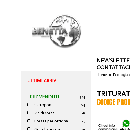
NEWSLETTE
CONTATTAC
Home
»
Ecologia 
ULTIMI ARRIVI
TRITURAT
I PIU' VENDUTI
394
CODICE PRO
Carroponti
104
Vie di corsa
18
Pressa per officina
45
Gru a bandiera
41