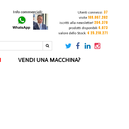
37
Utenti connessi:
109.007.202
visite
204.370
iscritti alla newsletter!
4.073
prodotti disponibili
€ 25.210.271
valore dello Stock:
I
VENDI UNA MACCHINA?