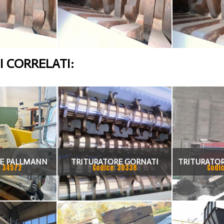
 CORRELATI:
E PALLMANN
TRITURATORE GORNATI
TRITURATO
: 34572
Codice: 30338
Codic
MACCHINE