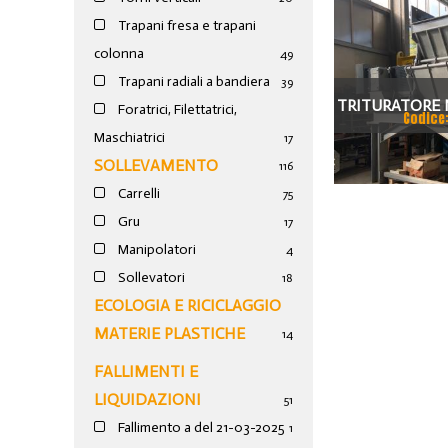
Trapani fresa e trapani
colonna
49
Trapani radiali a bandiera
39
TRITURATORE 
Foratrici, Filettatrici,
Codice
Maschiatrici
05110005 
17
SOLLEVAMENTO
116
Carrelli
75
Gru
17
Manipolatori
4
Sollevatori
18
ECOLOGIA E RICICLAGGIO
MATERIE PLASTICHE
14
FALLIMENTI E
LIQUIDAZIONI
51
Fallimento a del 21-03-2025
1