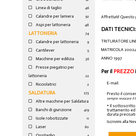
Linea di taglio
46
Calandre per lamiera
Affrettati! Questo 
92
Aspi per lattoneria
48
DATI TECNICI:
LATTONERIA
74
TRITURATORE LI
Calandre per lattoneria
9
MATRICOLA 2002
Cantilever
5
ANNO 1997
Macchine per edilizia
36
Presse piegatrici per
Per il
PREZZO
lattoneria
22
E-mail:
Ricciolatrici
2
SALDATURA
273
Presto il conse
sempre revocare il 
Altre macchine per Saldatura
* Il sottoscritt
Banchi di giunzione
trattamento ed a
4
19
durata precisati
Isole robotizzate
11
Iscrivimi alla Ne
Laser
60
Ossitaglio
4