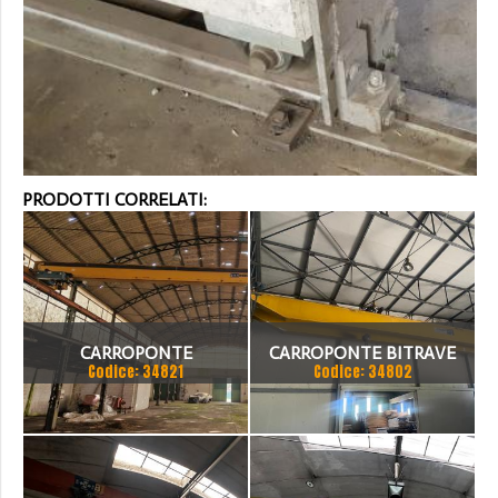
PRODOTTI CORRELATI:
CARROPONTE
CARROPONTE BITRAVE
Codice: 34821
Codice: 34802
MONOTRAVE DEMAG 5
MELONI 10 TON
TON SCARTAMENTO 16190
SCARTAMENTO 18875 MM
MM
ANNO 1980