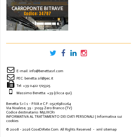
CARROPONTE BITRAVE
Codice: 34787
SICC 30 TON
SCARTAMENTO 14000 MM
ANNO 2015
E-mail:
info@benettasrl.com
PEC:
benetta.srl@pec.it
Tel:
+39 0422 1725325
Massimo Benetta: +39
(clicca qui)
.
Benetta S.r.l.s - P.IVA e C.F: 05276980264
Via Noalese, 39 - 31059 Zero Branco (TV)
Codice destinatario: M5UXCR1
INFORMATIVA AL TRATTAMENTO DEI DATI PERSONALI
|
Informativa sui
cookies
© 2008 - 2026
CoseDiRete.Com
. All Rights Reserved -
xml sitemap