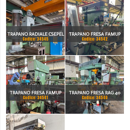
TRAPANO RADIALE CSEPEL
TRAPANO FRESA FAMUP
Codice: 34545
Codice: 34542
RF 51 B X 3000
TRAPANO FRESA FAMUP
TRAPANO FRESA RAG 40
Codice: 34541
Codice: 34540