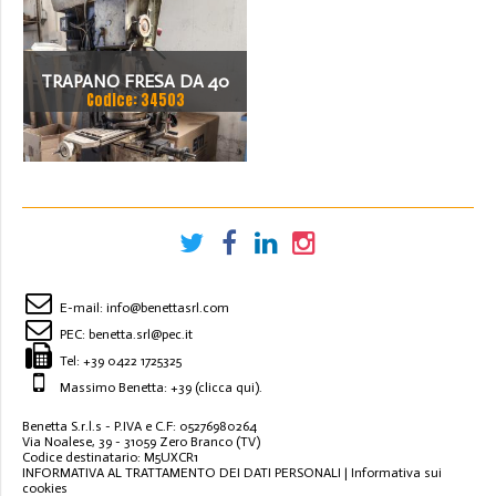
TRAPANO FRESA DA 40
Codice: 34503
TON
E-mail:
info@benettasrl.com
PEC:
benetta.srl@pec.it
Tel:
+39 0422 1725325
Massimo Benetta: +39
(clicca qui)
.
Benetta S.r.l.s - P.IVA e C.F: 05276980264
Via Noalese, 39 - 31059 Zero Branco (TV)
Codice destinatario: M5UXCR1
INFORMATIVA AL TRATTAMENTO DEI DATI PERSONALI
|
Informativa sui
cookies