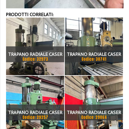
PRODOTTI CORRELATI:
TRAPANO RADIALE CASER
TRAPANO RADIALE CASER
Codice: 32973
Codice: 30741
60
DIAM.100 COMPLETO DI
CUBOSBRACCIO 2000
TRAPANO RADIALE CASER
TRAPANO RADIALE CASER
Codice: 29257
Codice: 29064
50/1250 ANNO 1977
F80