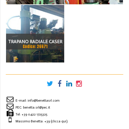
TRAPANO RADIALE CASER
Codice: 26671
DA 1000 X 35 COMPLETO DI
CUBO E MORSA
BLOCCAGGI IDRAULICI
E-mail:
info@benettasrl.com
PEC:
benetta.srl@pec.it
Tel:
+39 0422 1725325
Massimo Benetta: +39
(clicca qui)
.