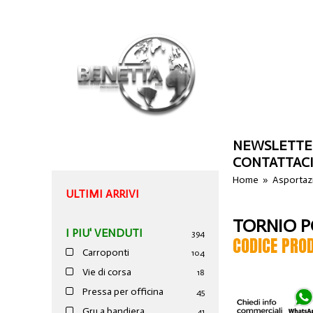
NEWSLETTE
CONTATTAC
Home
»
Asportazi
ULTIMI ARRIVI
TORNIO P
I PIU' VENDUTI
394
CODICE PRO
Carroponti
104
Vie di corsa
18
Pressa per officina
45
Gru a bandiera
41