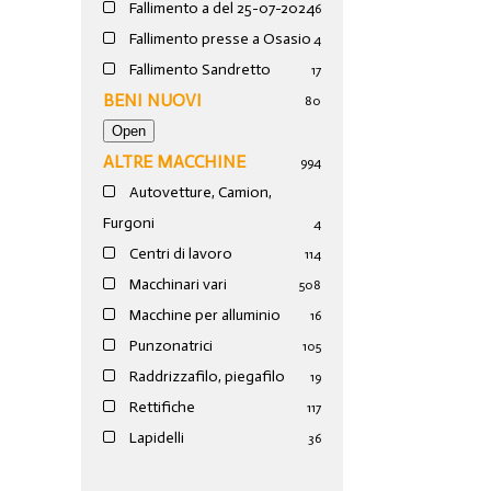
Fallimento a del 25-07-2024
6
Fallimento presse a Osasio
4
Fallimento Sandretto
17
BENI NUOVI
80
ALTRE MACCHINE
994
Autovetture, Camion,
Furgoni
4
Centri di lavoro
114
Macchinari vari
508
Macchine per alluminio
16
Punzonatrici
105
Raddrizzafilo, piegafilo
19
Rettifiche
117
Lapidelli
36