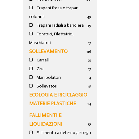
Trapani fresa e trapani
colonna
49
Trapani radiali a bandiera
39
Foratrici, Filettatrici,
Maschiatrici
17
SOLLEVAMENTO
116
Carrelli
75
Gru
17
Manipolatori
4
Sollevatori
18
ECOLOGIA E RICICLAGGIO
MATERIE PLASTICHE
14
FALLIMENTI E
LIQUIDAZIONI
51
Fallimento a del 21-03-2025
1