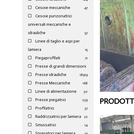
Cesoie meccaniche
47
Cesoie punzonatrici
universali meccaniche e
idrauliche
57
Linee di taglio e aspi per
lamiera
15
Piegaprofilati
71
Presse di grandi dimensioni
Presse idrauliche
189
19
Presse Meccaniche
168
Linee di alimentazione
30
PRODOTTI
Presse piegatrici
239
Profilatrici
37
Raddrizzatrici per lamiera
22
Smussatrici
14
Spianatrici per lamiera
19