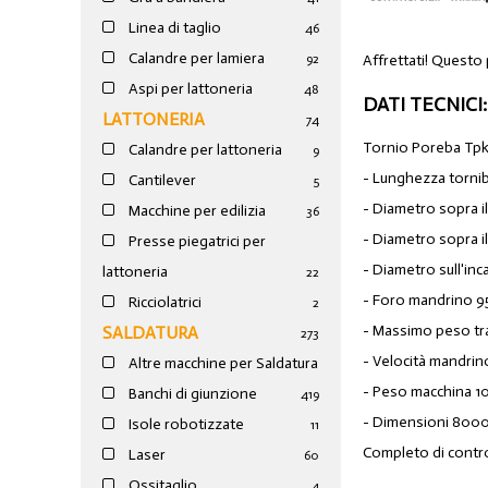
Linea di taglio
46
Calandre per lamiera
Affrettati! Questo 
92
Aspi per lattoneria
48
DATI TECNICI:
LATTONERIA
74
Tornio Poreba Tp
Calandre per lattoneria
9
- Lunghezza torni
Cantilever
5
- Diametro sopra i
Macchine per edilizia
36
- Diametro sopra il
Presse piegatrici per
- Diametro sull'in
lattoneria
22
- Foro mandrino 9
Ricciolatrici
2
- Massimo peso tra
SALDATURA
273
- Velocità mandrin
Altre macchine per Saldatura
- Peso macchina 1
Banchi di giunzione
4
19
- Dimensioni 8000
Isole robotizzate
11
Completo di contro
Laser
60
Ossitaglio
4