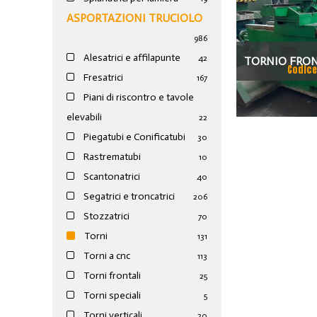
ASPORTAZIONI TRUCIOLO
986
Alesatrici e affilapunte
42
TORNIO FRON
Codice
Fresatrici
167
TZB 
Piani di riscontro e tavole
elevabili
22
Piegatubi e Conificatubi
30
Rastrematubi
10
Scantonatrici
40
Segatrici e troncatrici
206
Stozzatrici
70
Torni
131
Torni a cnc
113
Torni frontali
25
Torni speciali
5
Torni verticali
20