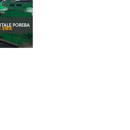
TALE POREBA
: 31814
250/