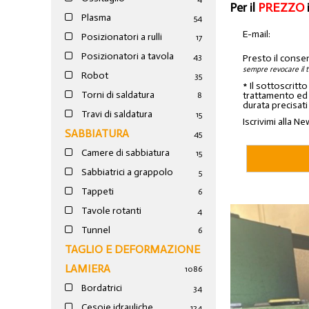
Per il
PREZZO
Plasma
54
E-mail:
Posizionatori a rulli
17
Posizionatori a tavola
43
Presto il conse
sempre revocare il 
Robot
35
* Il sottoscritt
Torni di saldatura
trattamento ed a
8
durata precisati
Travi di saldatura
15
Iscrivimi alla Ne
SABBIATURA
45
Camere di sabbiatura
15
Sabbiatrici a grappolo
5
Tappeti
6
Tavole rotanti
4
Tunnel
6
TAGLIO E DEFORMAZIONE
LAMIERA
1086
Bordatrici
34
Cesoie idrauliche
124