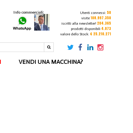
50
Utenti connessi:
108.997.350
visite
204.365
iscritti alla newsletter!
4.073
prodotti disponibili
€ 25.210.271
valore dello Stock:
I
VENDI UNA MACCHINA?