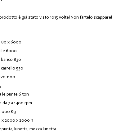
prodotto è già stato visto 1015 volte! Non fartelo scappare!
k 80 x 6000
bile 6000
l banco 830
 carrello 530
cavo 1100
5
 le punte 6 ton
o da 7 a 1400 rpm
0.000 Kg
 x 2000 x 2000 h
punta, lunetta, mezza lunetta