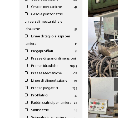
Cesoie meccaniche
47
Cesoie punzonatrici
universali meccaniche e
idrauliche
57
Linee di taglio e aspi per
lamiera
15
Piegaprofilati
71
Presse di grandi dimensioni
Presse idrauliche
189
19
Presse Meccaniche
168
Linee di alimentazione
30
Presse piegatrici
239
Profilatrici
37
Raddrizzatrici per lamiera
22
Smussatrici
14
Spianatrici per lamiera
19