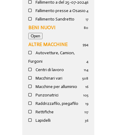
Fallimento a del 25-07-2024
6
Fallimento presse a Osasio
4
Fallimento Sandretto
17
BENI NUOVI
80
ALTRE MACCHINE
994
Autovetture, Camion,
Furgoni
4
Centri di lavoro
114
Macchinari vari
508
Macchine per alluminio
16
Punzonatrici
105
Raddrizzafilo, piegafilo
19
Rettifiche
117
Lapidelli
36