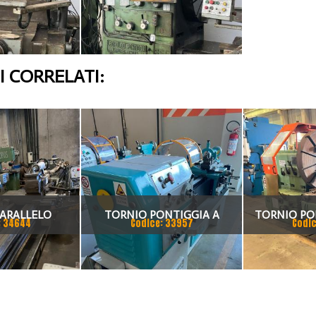
 CORRELATI:
ARALLELO
TORNIO PONTIGGIA A
TORNIO PO
: 34644
Codice: 33957
Codic
IGGIA
NORMATIVA