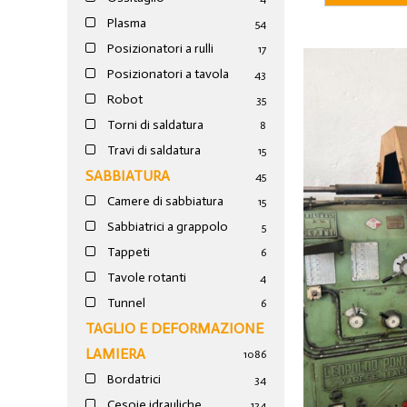
Plasma
54
Posizionatori a rulli
17
Posizionatori a tavola
43
Robot
35
Torni di saldatura
8
Travi di saldatura
15
SABBIATURA
45
Camere di sabbiatura
15
Sabbiatrici a grappolo
5
Tappeti
6
Tavole rotanti
4
Tunnel
6
TAGLIO E DEFORMAZIONE
LAMIERA
1086
Bordatrici
34
Cesoie idrauliche
124