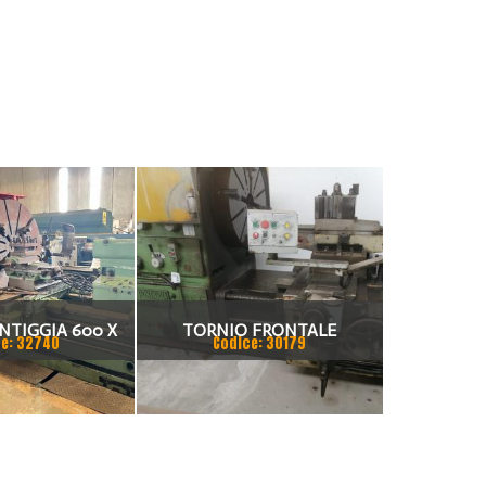
NTIGGIA 600 X
TORNIO FRONTALE
e: 32740
Codice: 30179
1200
LEOPOLDO PONTIGGIA