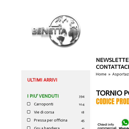
NEWSLETTE
CONTATTAC
Home
»
Asportazi
ULTIMI ARRIVI
TORNIO P
I PIU' VENDUTI
394
CODICE PRO
Carroponti
104
Vie di corsa
18
Pressa per officina
45
Gru a bandiera
41