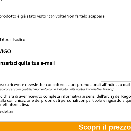
prodotto è già stato visto 1279 volte! Non fartelo scappare!
f 600 idraulico
OVIGO
inserisci qui la tua e-mail
nso a ricevere newsletter con informazioni promozionali all'indirizzo mai
:
tuo consenso in qualsiasi momento come indicato nella nostra informativa Privacy)
o dichiara di aver ricevuto completa informativa ai sensi dell'art. 13 del 
lla comunicazione dei propri dati personali con particolare riguardo a quelli c
 nell'informativa.
wsletter: