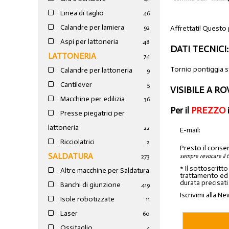
Linea di taglio
46
Calandre per lamiera
Affrettati! Questo 
92
Aspi per lattoneria
48
DATI TECNICI:
LATTONERIA
74
Tornio pontiggia s
Calandre per lattoneria
9
Cantilever
5
VISIBILE A R
Macchine per edilizia
36
Per il
PREZZO
Presse piegatrici per
lattoneria
22
E-mail:
Ricciolatrici
2
Presto il conse
SALDATURA
sempre revocare il 
273
* Il sottoscritt
Altre macchine per Saldatura
trattamento ed a
durata precisati
Banchi di giunzione
4
19
Iscrivimi alla Ne
Isole robotizzate
11
Laser
60
Ossitaglio
4