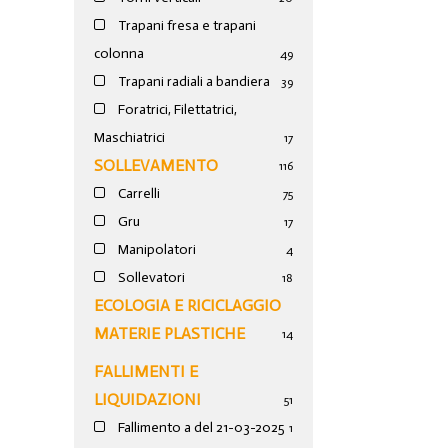
Trapani fresa e trapani
colonna
49
Trapani radiali a bandiera
39
Foratrici, Filettatrici,
Maschiatrici
17
SOLLEVAMENTO
116
Carrelli
75
Gru
17
Manipolatori
4
Sollevatori
18
ECOLOGIA E RICICLAGGIO
MATERIE PLASTICHE
14
FALLIMENTI E
LIQUIDAZIONI
51
Fallimento a del 21-03-2025
1