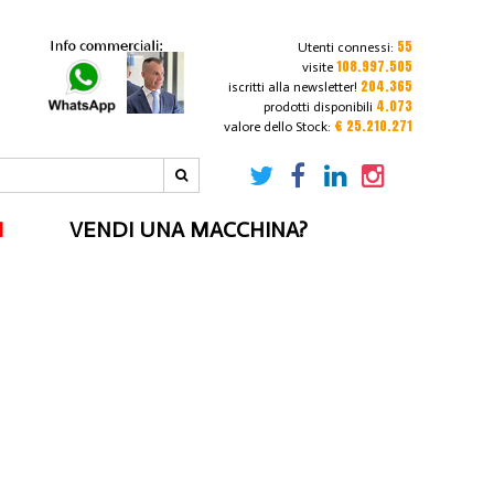
55
Utenti connessi:
108.997.505
visite
204.365
iscritti alla newsletter!
4.073
prodotti disponibili
€ 25.210.271
valore dello Stock:
I
VENDI UNA MACCHINA?