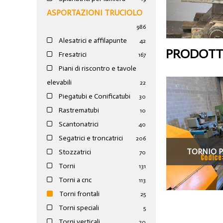
ASPORTAZIONI TRUCIOLO
986
Alesatrici e affilapunte
42
PRODOTTI
Fresatrici
167
Piani di riscontro e tavole
elevabili
22
Piegatubi e Conificatubi
30
Rastrematubi
10
Scantonatrici
40
Segatrici e troncatrici
206
TORNIO P
Stozzatrici
70
Codice
Torni
131
PONT
Torni a cnc
113
Torni frontali
25
Torni speciali
5
Torni verticali
20