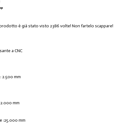
 prodotto è già stato visto 2386 volte! Non fartelo scappare!
esante a CNC
o : 2.500 mm
 : 2.000 mm
le :25.000 mm