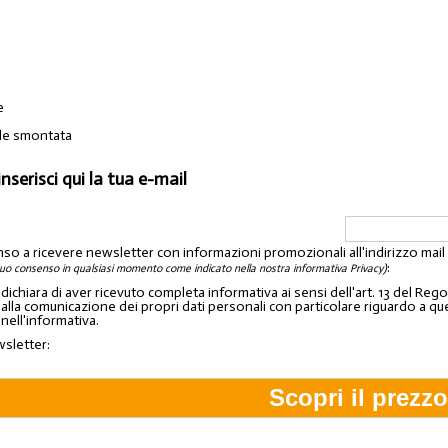
0
e
bile smontata
inserisci qui la tua e-mail
nso a ricevere newsletter con informazioni promozionali all'indirizzo mai
:
tuo consenso in qualsiasi momento come indicato nella nostra informativa Privacy)
o dichiara di aver ricevuto completa informativa ai sensi dell'art. 13 del 
lla comunicazione dei propri dati personali con particolare riguardo a quelli c
 nell'informativa.
wsletter: