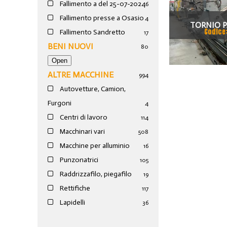
Fallimento a del 25-07-2024
6
Fallimento presse a Osasio
4
TORNIO P
Codice
Fallimento Sandretto
17
BENI NUOVI
80
ALTRE MACCHINE
994
Autovetture, Camion,
Furgoni
4
Centri di lavoro
114
Macchinari vari
508
Macchine per alluminio
16
Punzonatrici
105
Raddrizzafilo, piegafilo
19
Rettifiche
117
Lapidelli
36