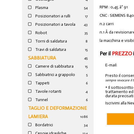
RPM : 0,45 â“ 91
Plasma
54
CNC : SIEMENS 84
Posizionatori a rulli
17
n.2 carri
Posizionatori a tavola
43
n.1 Â da revisionar
Robot
35
la macchina e visi
Torni di saldatura
8
Travi di saldatura
15
Per il
PREZZO
SABBIATURA
45
E-mail:
Camere di sabbiatura
15
Sabbiatrici a grappolo
5
Presto il conse
sempre revocare il 
Tappeti
6
* Il sottoscritt
Tavole rotanti
trattamento ed a
4
durata precisati
Tunnel
6
Iscrivimi alla Ne
TAGLIO E DEFORMAZIONE
LAMIERA
1086
Bordatrici
34
Cesoie idrauliche
124