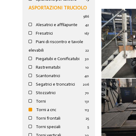
ASPORTAZIONI TRUCIOLO
986
Alesatrici e affilapunte
42
Fresatrici
167
Piani di riscontro e tavole
elevabili
22
Piegatubi e Conificatubi
30
Rastrematubi
10
Scantonatrici
40
Segatrici e troncatrici
206
Stozzatrici
70
Torni
131
Torni a cnc
113
Torni frontali
25
Torni speciali
5
Torni verticali
20