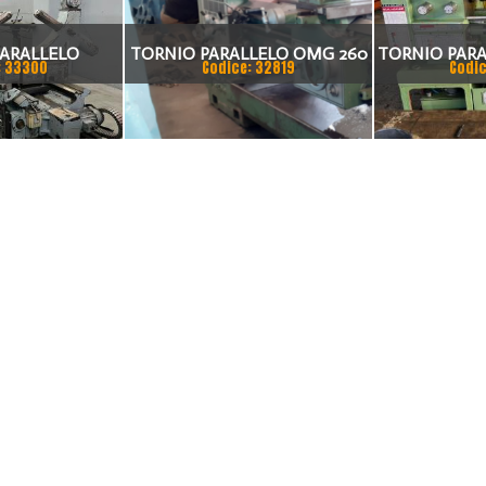
ARALLELO
TORNIO PARALLELO OMG 260
TORNIO PARA
: 33300
Codice: 32819
Codic
X 1500 VISUALIZZATO SU 2
SUIL 40VAC, 
ASSI
PUNTE MM 
PUNTE MM 2
BARRA MM 50