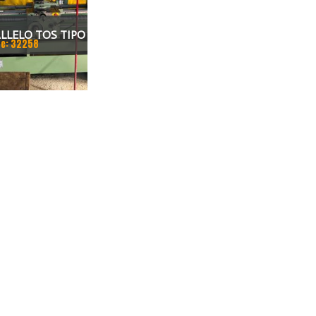
LLELO TOS TIPO
e: 32258
DISTANZA FRA LE
1000, ALTEZZA
20, PASSAGGIO
, TON MAX.3150.