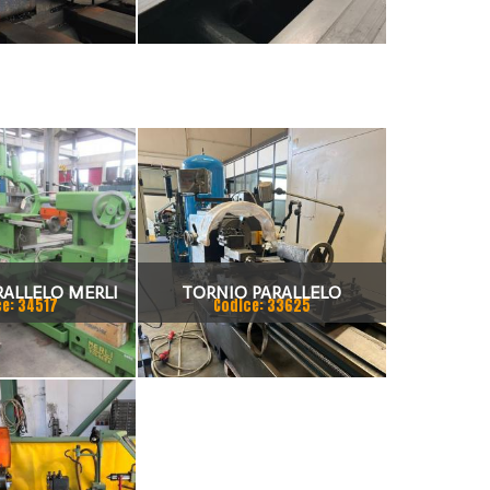
RALLELO MERLI
TORNIO PARALLELO
ce: 34517
Codice: 33625
 50 X 2000