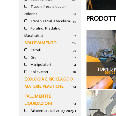
Trapani fresa e trapani
colonna
49
PRODOTTI
Trapani radiali a bandiera
39
Foratrici, Filettatrici,
Maschiatrici
17
SOLLEVAMENTO
116
Carrelli
75
Gru
17
Manipolatori
4
TORNIO P
Sollevatori
Codice
18
PONT
ECOLOGIA E RICICLAGGIO
MATERIE PLASTICHE
14
FALLIMENTI E
LIQUIDAZIONI
51
Fallimento a del 21-03-2025
1