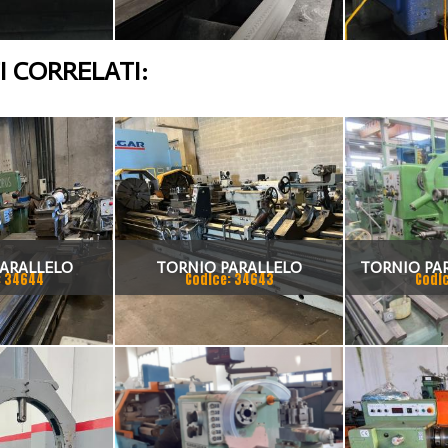
 CORRELATI:
ARALLELO
TORNIO PARALLELO
TORNIO PA
: 34644
Codice: 34643
Codi
IGGIA
CLOVIS