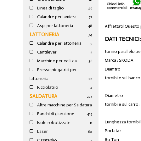
Linea di taglio
46
Calandre per lamiera
92
Aspi per lattoneria
Affrettati! Questo
48
LATTONERIA
74
DATI TECNICI:
Calandre per lattoneria
9
tornio parallelo p
Cantilever
5
Marca : SKODA
Macchine per edilizia
36
Diamtro
Presse piegatrici per
tornibile sul banc
lattoneria
22
Ricciolatrici
2
Diametro
SALDATURA
273
tornibile sul carro
Altre macchine per Saldatura
Banchi di giunzione
4
19
Lunghezza tornibi
Isole robotizzate
11
Portata :
Laser
60
80 Ton
Ossitaglio
4