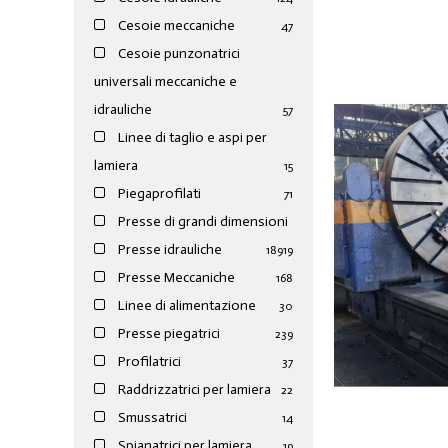
Cesoie meccaniche
47
Cesoie punzonatrici
universali meccaniche e
idrauliche
57
Linee di taglio e aspi per
lamiera
15
Piegaprofilati
71
Presse di grandi dimensioni
Presse idrauliche
189
19
Presse Meccaniche
168
Linee di alimentazione
30
Presse piegatrici
239
Profilatrici
37
Raddrizzatrici per lamiera
22
Smussatrici
14
Spianatrici per lamiera
19