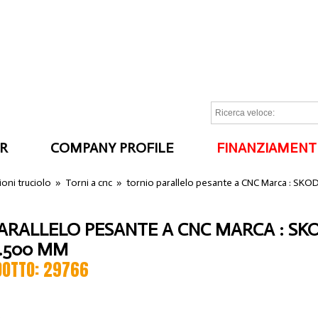
R
COMPANY PROFILE
FINANZIAMENT
I
oni truciolo
»
Torni a cnc
»
tornio parallelo pesante a CNC Marca : SKOD
ARALLELO PESANTE A CNC MARCA : SK
2.500 MM
DOTTO: 29766