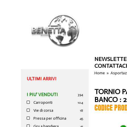
NEWSLETTE
CONTATTAC
Home
»
Asportazi
ULTIMI ARRIVI
TORNIO P
I PIU' VENDUTI
394
BANCO : 
Carroponti
104
CODICE PRO
Vie di corsa
18
Pressa per officina
45
Gru a bandiera
41