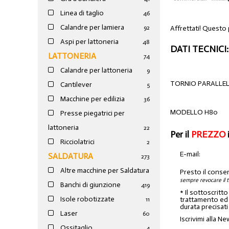
Linea di taglio
46
Calandre per lamiera
Affrettati! Questo
92
Aspi per lattoneria
48
DATI TECNICI:
LATTONERIA
74
Calandre per lattoneria
9
TORNIO PARALLE
Cantilever
5
Macchine per edilizia
36
MODELLO H80
Presse piegatrici per
lattoneria
22
Per il
PREZZO
Ricciolatrici
2
E-mail:
SALDATURA
273
Altre macchine per Saldatura
Presto il conse
sempre revocare il 
Banchi di giunzione
4
19
* Il sottoscritt
Isole robotizzate
trattamento ed a
11
durata precisati
Laser
60
Iscrivimi alla Ne
Ossitaglio
4