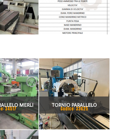
RALLELO MERLI
TORNIO PARALLELO
ce: 34517
Codice: 33625
 50 X 2000