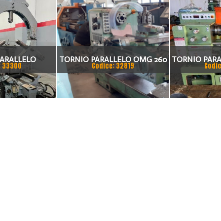
ARALLELO
TORNIO PARALLELO OMG 260
TORNIO PARA
: 33300
Codice: 32819
Codic
X 1500 VISUALIZZATO SU 2
SUIL 40VAC, 
ASSI
PUNTE MM 
PUNTE MM 2
BARRA MM 50