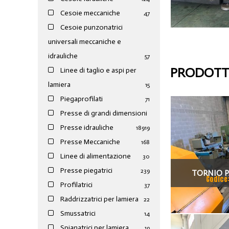
Cesoie meccaniche
47
Cesoie punzonatrici
universali meccaniche e
idrauliche
57
PRODOTTI
Linee di taglio e aspi per
lamiera
15
Piegaprofilati
71
Presse di grandi dimensioni
Presse idrauliche
189
19
Presse Meccaniche
168
Linee di alimentazione
30
Presse piegatrici
239
TORNIO P
Codice
Profilatrici
37
PONT
Raddrizzatrici per lamiera
22
Smussatrici
14
Spianatrici per lamiera
19