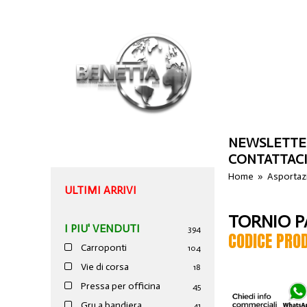
NEWSLETTE
CONTATTAC
Home
»
Asportazi
ULTIMI ARRIVI
TORNIO 
I PIU' VENDUTI
394
CODICE PRO
Carroponti
104
Vie di corsa
18
Pressa per officina
45
Gru a bandiera
41