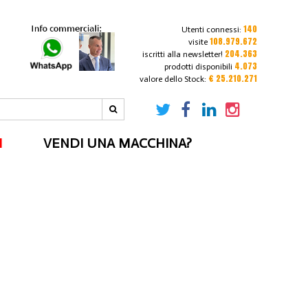
140
Utenti connessi:
108.979.672
visite
204.363
iscritti alla newsletter!
4.073
prodotti disponibili
€ 25.210.271
valore dello Stock:
I
VENDI UNA MACCHINA?