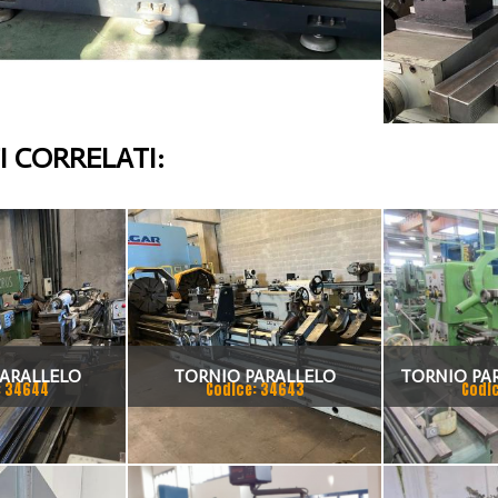
 CORRELATI:
ARALLELO
TORNIO PARALLELO
TORNIO PA
: 34644
Codice: 34643
Codi
IGGIA
CLOVIS