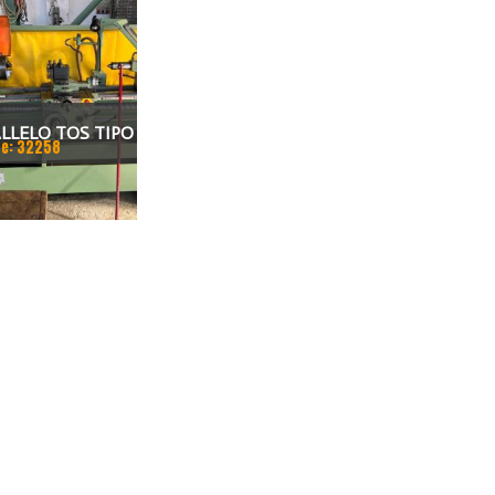
LLELO TOS TIPO
e: 32258
DISTANZA FRA LE
1000, ALTEZZA
20, PASSAGGIO
, TON MAX.3150.