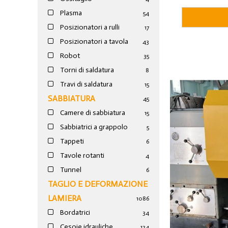
Plasma
54
Posizionatori a rulli
17
Posizionatori a tavola
43
Robot
35
Torni di saldatura
8
Travi di saldatura
15
SABBIATURA
45
Camere di sabbiatura
15
Sabbiatrici a grappolo
5
Tappeti
6
Tavole rotanti
4
Tunnel
6
TAGLIO E DEFORMAZIONE
LAMIERA
1086
Bordatrici
34
Cesoie idrauliche
124