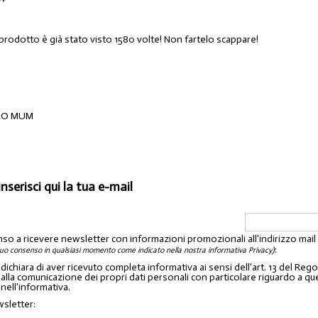
 prodotto è già stato visto 1580 volte! Non fartelo scappare!
LO MUM
inserisci qui la tua e-mail
nso a ricevere newsletter con informazioni promozionali all'indirizzo mai
:
tuo consenso in qualsiasi momento come indicato nella nostra informativa Privacy)
o dichiara di aver ricevuto completa informativa ai sensi dell'art. 13 del 
lla comunicazione dei propri dati personali con particolare riguardo a quelli c
 nell'informativa.
wsletter: