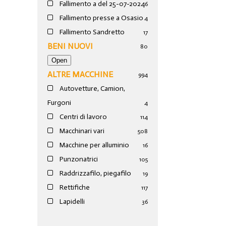
Fallimento a del 25-07-2024
6
Fallimento presse a Osasio
4
Fallimento Sandretto
17
BENI NUOVI
80
ALTRE MACCHINE
994
Autovetture, Camion,
Furgoni
4
Centri di lavoro
114
Macchinari vari
508
Macchine per alluminio
16
Punzonatrici
105
Raddrizzafilo, piegafilo
19
Rettifiche
117
Lapidelli
36