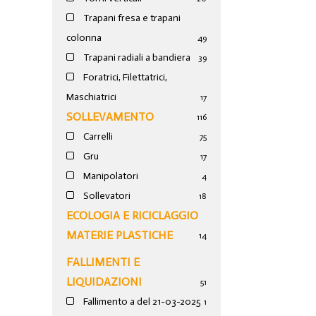
Trapani fresa e trapani
colonna
49
Trapani radiali a bandiera
39
Foratrici, Filettatrici,
Maschiatrici
17
SOLLEVAMENTO
116
Carrelli
75
Gru
17
Manipolatori
4
Sollevatori
18
ECOLOGIA E RICICLAGGIO
MATERIE PLASTICHE
14
FALLIMENTI E
LIQUIDAZIONI
51
Fallimento a del 21-03-2025
1