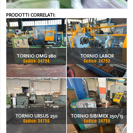
PRODOTTI CORRELATI:
TORNIO OMG 280
TORNIO LABOR
Codice: 34794
Codice: 34793
TORNIO URSUS 250
TORNIO SIBIMEX 250/13
Codice: 34756
Codice: 34750