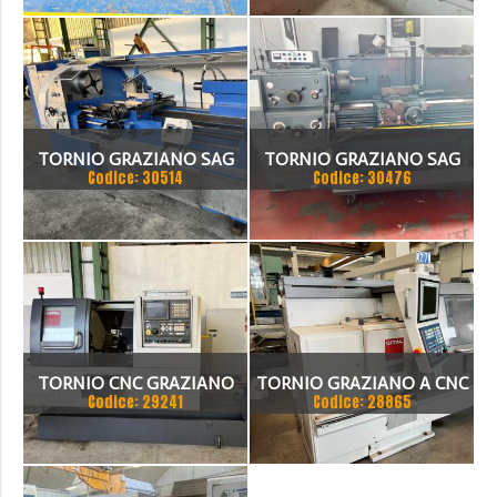
TORNIO GRAZIANO SAG
TORNIO GRAZIANO SAG
Codice: 30514
Codice: 30476
210
TORNIO CNC GRAZIANO
TORNIO GRAZIANO A CNC
Codice: 29241
Codice: 28865
GT300,GITAL,BANCO
INCLINATO 5 ASSI