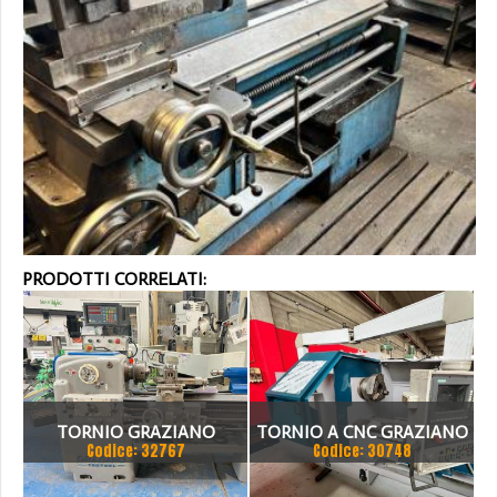
PRODOTTI CORRELATI:
TORNIO GRAZIANO
TORNIO A CNC GRAZIANO
Codice: 32767
Codice: 30748
SAG 24 450 X 1750MM