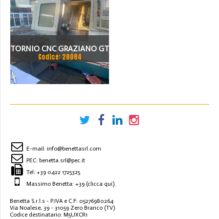
(UTENSILI MOTORIZZATI ,
ASSE C EY.CONTRO
MANDRINÒ)
TORNIO CNC GRAZIANO GT
Codice: 28084
400 MOTORIZZATO USATO
E-mail:
info@benettasrl.com
PEC:
benetta.srl@pec.it
Tel:
+39 0422 1725325
Massimo Benetta: +39
(clicca qui)
.
Benetta S.r.l.s - P.IVA e C.F: 05276980264
Via Noalese, 39 - 31059 Zero Branco (TV)
Codice destinatario: M5UXCR1