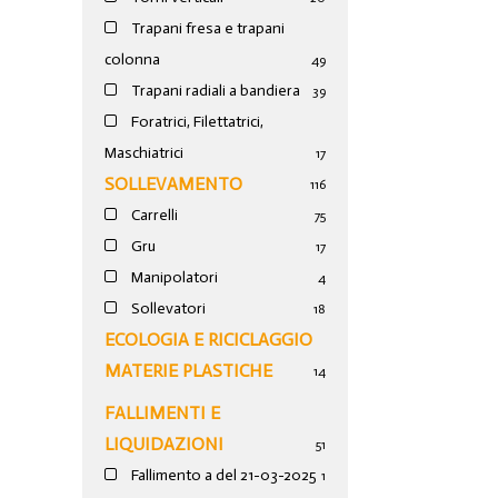
Trapani fresa e trapani
colonna
49
Trapani radiali a bandiera
39
Foratrici, Filettatrici,
Maschiatrici
17
SOLLEVAMENTO
116
Carrelli
75
Gru
17
Manipolatori
4
Sollevatori
18
ECOLOGIA E RICICLAGGIO
MATERIE PLASTICHE
14
FALLIMENTI E
LIQUIDAZIONI
51
Fallimento a del 21-03-2025
1