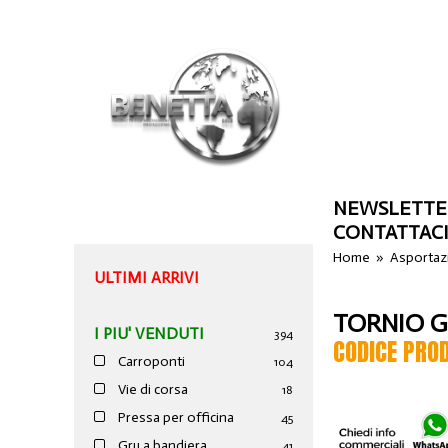
NEWSLETTE
CONTATTAC
Home
»
Asportazi
ULTIMI ARRIVI
TORNIO G
I PIU' VENDUTI
394
CODICE PRO
Carroponti
104
Vie di corsa
18
Pressa per officina
45
Gru a bandiera
41