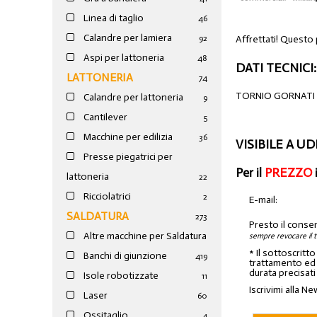
Linea di taglio
46
Calandre per lamiera
Affrettati! Questo
92
Aspi per lattoneria
48
DATI TECNICI:
LATTONERIA
74
TORNIO GORNATI 3
Calandre per lattoneria
9
Cantilever
5
Macchine per edilizia
36
VISIBILE A U
Presse piegatrici per
Per il
PREZZO
lattoneria
22
Ricciolatrici
2
E-mail:
SALDATURA
273
Presto il conse
Altre macchine per Saldatura
sempre revocare il 
* Il sottoscritt
Banchi di giunzione
4
19
trattamento ed a
durata precisati
Isole robotizzate
11
Iscrivimi alla Ne
Laser
60
Ossitaglio
4