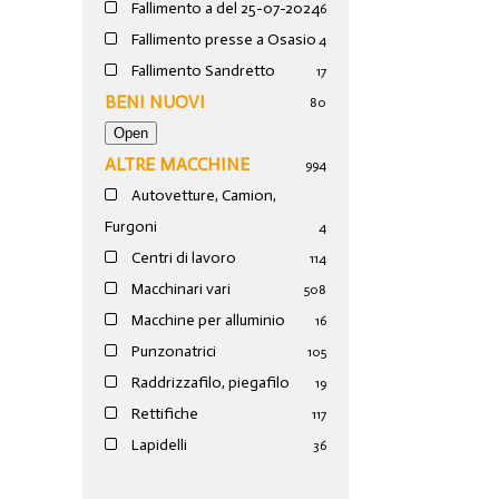
Fallimento a del 25-07-2024
6
Fallimento presse a Osasio
4
Fallimento Sandretto
17
BENI NUOVI
80
ALTRE MACCHINE
994
Autovetture, Camion,
Furgoni
4
Centri di lavoro
114
Macchinari vari
508
Macchine per alluminio
16
Punzonatrici
105
Raddrizzafilo, piegafilo
19
Rettifiche
117
Lapidelli
36