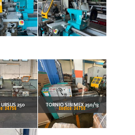
 URSUS 250
TORNIO SIBIMEX 250/13
e: 34756
Codice: 34750