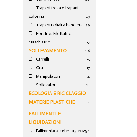
Trapani fresa e trapani
colonna
49
Trapani radiali a bandiera
39
Foratrici, Filettatrici,
Maschiatrici
17
SOLLEVAMENTO
116
Carrelli
75
Gru
17
Manipolatori
4
Sollevatori
18
ECOLOGIA E RICICLAGGIO
MATERIE PLASTICHE
14
FALLIMENTI E
LIQUIDAZIONI
51
Fallimento a del 21-03-2025
1