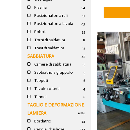
Plasma
54
Posizionatori a rulli
17
Posizionatori a tavola
43
Robot
35
Torni di saldatura
8
Travi di saldatura
15
SABBIATURA
45
Camere di sabbiatura
15
Sabbiatrici a grappolo
5
Tappeti
6
Tavole rotanti
4
Tunnel
6
TAGLIO E DEFORMAZIONE
LAMIERA
1086
Bordatrici
34
Cesoie idrauliche
124