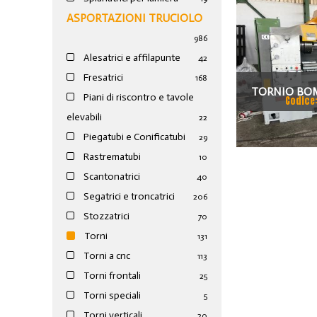
ASPORTAZIONI TRUCIOLO
986
Alesatrici e affilapunte
42
Fresatrici
168
TORNIO BOM
Piani di riscontro e tavole
Codice
elevabili
22
Piegatubi e Conificatubi
29
Rastrematubi
10
Scantonatrici
40
Segatrici e troncatrici
206
Stozzatrici
70
Torni
131
Torni a cnc
113
Torni frontali
25
Torni speciali
5
Torni verticali
20