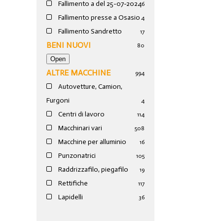
Fallimento a del 25-07-2024
6
Fallimento presse a Osasio
4
Fallimento Sandretto
17
BENI NUOVI
80
ALTRE MACCHINE
994
Autovetture, Camion,
Furgoni
4
Centri di lavoro
114
Macchinari vari
508
Macchine per alluminio
16
Punzonatrici
105
Raddrizzafilo, piegafilo
19
Rettifiche
117
Lapidelli
36