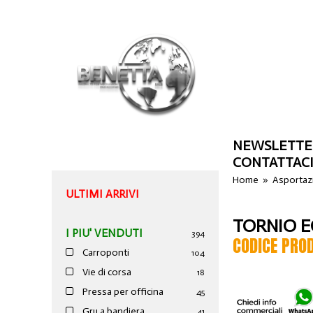
NEWSLETTE
CONTATTAC
Home
»
Asportazi
ULTIMI ARRIVI
TORNIO E
I PIU' VENDUTI
394
CODICE PRO
Carroponti
104
Vie di corsa
18
Pressa per officina
45
Gru a bandiera
41