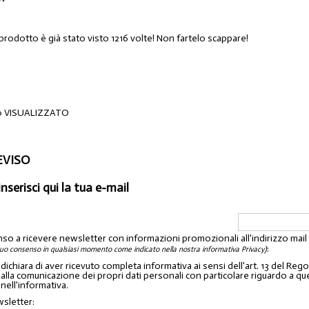
prodotto è già stato visto 1216 volte! Non fartelo scappare!
0 VISUALIZZATO
EVISO
inserisci qui la tua e-mail
nso a ricevere newsletter con informazioni promozionali all'indirizzo mai
:
tuo consenso in qualsiasi momento come indicato nella nostra informativa Privacy)
o dichiara di aver ricevuto completa informativa ai sensi dell'art. 13 del 
lla comunicazione dei propri dati personali con particolare riguardo a quelli c
 nell'informativa.
wsletter: