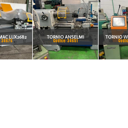
AC LUX2682
TORNIO ANSELMI
TORNIO W
: 34676
Codice: 34651
Codic