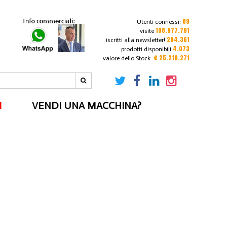
89
Utenti connessi:
108.977.791
visite
204.361
iscritti alla newsletter!
4.073
prodotti disponibili
€ 25.210.271
valore dello Stock:
I
VENDI UNA MACCHINA?