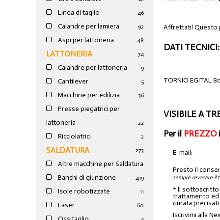
Linea di taglio
46
Calandre per lamiera
Affrettati! Questo 
92
Aspi per lattoneria
48
DATI TECNICI:
LATTONERIA
74
Calandre per lattoneria
9
TORNIO EGITAL 8
Cantilever
5
Macchine per edilizia
36
Presse piegatrici per
VISIBILE A TR
lattoneria
22
Per il
PREZZO
Ricciolatrici
2
SALDATURA
273
E-mail:
Altre macchine per Saldatura
Presto il conse
Banchi di giunzione
sempre revocare il 
4
19
* Il sottoscritt
Isole robotizzate
11
trattamento ed a
durata precisati
Laser
60
Iscrivimi alla Ne
Ossitaglio
4