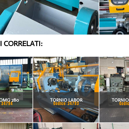
 CORRELATI:
OMG 280
TORNIO LABOR
TORNIO
: 34794
Codice: 34793
Codic