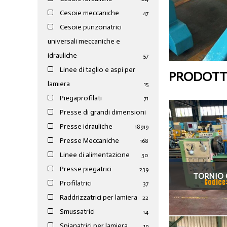
Cesoie meccaniche
47
Cesoie punzonatrici
universali meccaniche e
idrauliche
57
Linee di taglio e aspi per
PRODOTTI
lamiera
15
Piegaprofilati
71
Presse di grandi dimensioni
Presse idrauliche
189
19
Presse Meccaniche
168
Linee di alimentazione
30
Presse piegatrici
239
TORNIO 
Codice
Profilatrici
37
Raddrizzatrici per lamiera
22
Smussatrici
14
Spianatrici per lamiera
19