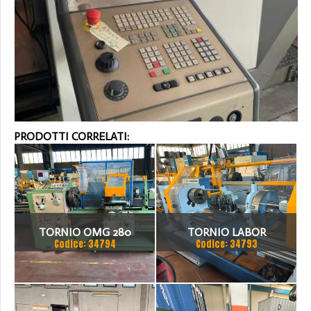
PRODOTTI CORRELATI:
TORNIO OMG 280
TORNIO LABOR
Codice: 34794
Codice: 34793