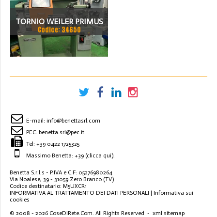
TORNIO WEILER PRIMUS
Codice: 34650
E-mail:
info@benettasrl.com
PEC:
benetta.srl@pec.it
Tel:
+39 0422 1725325
Massimo Benetta: +39
(clicca qui)
.
Benetta S.r.l.s - P.IVA e C.F: 05276980264
Via Noalese, 39 - 31059 Zero Branco (TV)
Codice destinatario: M5UXCR1
INFORMATIVA AL TRATTAMENTO DEI DATI PERSONALI
|
Informativa sui
cookies
© 2008 - 2026
CoseDiRete.Com
. All Rights Reserved -
xml sitemap