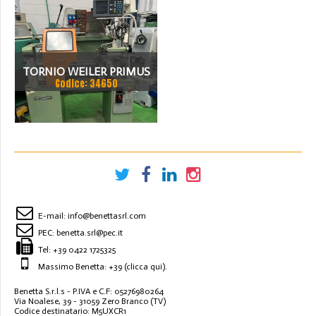
TORNIO WEILER PRIMUS
Codice: 34650
E-mail:
info@benettasrl.com
PEC:
benetta.srl@pec.it
Tel:
+39 0422 1725325
Massimo Benetta: +39
(clicca qui)
.
Benetta S.r.l.s - P.IVA e C.F: 05276980264
Via Noalese, 39 - 31059 Zero Branco (TV)
Codice destinatario: M5UXCR1