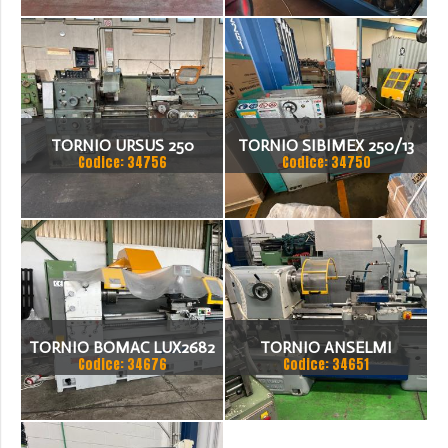
TORNIO URSUS 250
TORNIO SIBIMEX 250/13
Codice: 34756
Codice: 34750
TORNIO BOMAC LUX2682
TORNIO ANSELMI
Codice: 34676
Codice: 34651