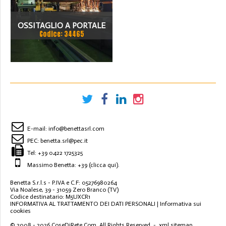
OSSITAGLIO A PORTALE
Codice: 34465
SOITAAB
E-mail:
info@benettasrl.com
PEC:
benetta.srl@pec.it
Tel:
+39 0422 1725325
Massimo Benetta: +39
(clicca qui)
.
Benetta S.r.l.s - P.IVA e C.F: 05276980264
Via Noalese, 39 - 31059 Zero Branco (TV)
Codice destinatario: M5UXCR1
INFORMATIVA AL TRATTAMENTO DEI DATI PERSONALI
|
Informativa sui
cookies
© 2008 - 2026
CoseDiRete.Com
. All Rights Reserved -
xml sitemap