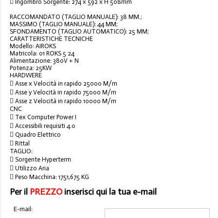
 Ingombro Sorgente: 274 x 592 x H 508mm
RACCOMANDATO (TAGLIO MANUALE): 38 MM.;
MASSIMO (TAGLIO MANUALE): 44 MM;
SFONDAMENTO (TAGLIO AUTOMATICO): 25 MM;
CARATTERISTICHE TECNICHE
Modello: AIROKS
Matricola: 01 ROKS 5 24
Alimentazione: 380V + N
Potenza: 25KW
HARDWERE
 Asse x Velocità in rapido 25000 M/m
 Asse y Velocità in rapido 75000 M/m
 Asse z Velocità in rapido 10000 M/m
CNC
 Tex Computer Power I
 Accessibili requisiti 4.0
 Quadro Elettrico
 Rittal
TAGLIO:
 Sorgente Hyperterm
 Utilizzo Aria
 Peso Macchina: 1751,675 KG
Per il
PREZZO
inserisci qui la tua e-mail
E-mail: