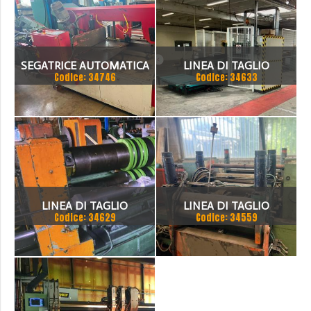
SEGATRICE AUTOMATICA
LINEA DI TAGLIO
Codice: 34746
Codice: 34633
BTM A TAGLIO A GRADI
COMPLETA
LINEA DI TAGLIO
LINEA DI TAGLIO
Codice: 34629
Codice: 34559
LONGITUDINALE