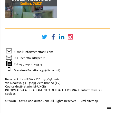
Codice: 24631
E-mail:
info@benettasrl.com
PEC:
benetta.srl@pec.it
Tel:
+39 0422 1725325
Massimo Benetta: +39
(clicca qui)
.
Benetta S.r.l.s - P.IVA e C.F: 05276980264
Via Noalese, 39 - 31059 Zero Branco (TV)
Codice destinatario: M5UXCR1
INFORMATIVA AL TRATTAMENTO DEI DATI PERSONALI
|
Informativa sui
cookies
© 2008 - 2026
CoseDiRete.Com
. All Rights Reserved -
xml sitemap