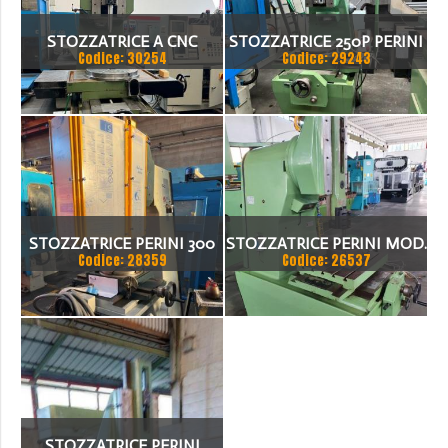
STOZZATRICE A CNC
STOZZATRICE 250P PERINI
Codice: 30254
Codice: 29243
PERINI
STOZZATRICE PERINI 300
STOZZATRICE PERINI MOD.
Codice: 28359
Codice: 26537
ANNO 2001
CMP 330 VERSIONE
TAVOLA
STOZZATRICE PERINI