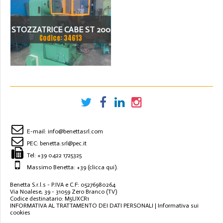
STOZZATRICE CABE ST 200
Codice: 34613
MACCHINA COME NUOVA
E-mail:
info@benettasrl.com
PEC:
benetta.srl@pec.it
Tel:
+39 0422 1725325
Massimo Benetta: +39
(clicca qui)
.
Benetta S.r.l.s - P.IVA e C.F: 05276980264
Via Noalese, 39 - 31059 Zero Branco (TV)
Codice destinatario: M5UXCR1
INFORMATIVA AL TRATTAMENTO DEI DATI PERSONALI
|
Informativa sui
cookies