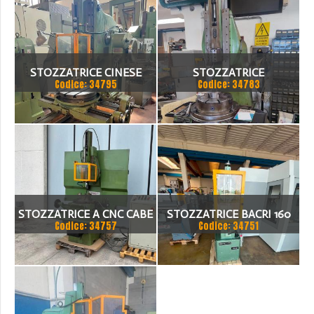
STOZZATRICE CINESE
STOZZATRICE
Codice: 34795
Codice: 34783
STOZZATRICE A CNC CABE
STOZZATRICE BACRI 160
Codice: 34757
Codice: 34751
ST 300