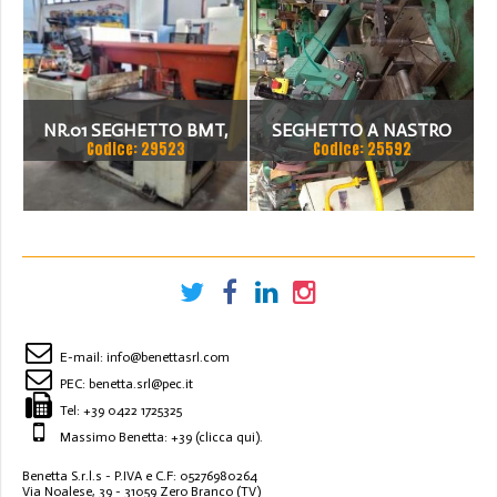
NR.01 SEGHETTO BMT,
SEGHETTO A NASTRO
Codice: 29523
Codice: 25592
USATO
PEDRAZZOLI
E-mail:
info@benettasrl.com
PEC:
benetta.srl@pec.it
Tel:
+39 0422 1725325
Massimo Benetta: +39
(clicca qui)
.
Benetta S.r.l.s - P.IVA e C.F: 05276980264
Via Noalese, 39 - 31059 Zero Branco (TV)