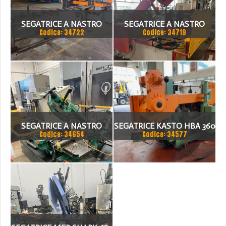
SEGATRICE A NASTRO
SEGATRICE A NASTRO
Codice: 34722
Codice: 34719
AUTOMATICA FIS 500
BIANCO/BTM 50.33 CNC
SEGATRICE A NASTRO
SEGATRICE KASTO HBA 360
Codice: 34654
Codice: 34577
BROWN 270/S
AU NUMERO DI SERIE 108