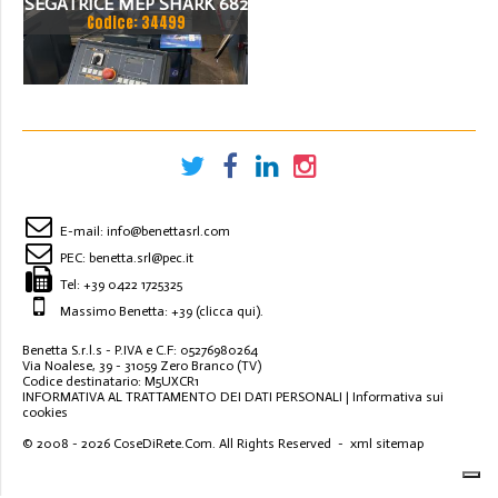
SEGATRICE MEP SHARK 682
Codice: 34499
E-mail:
info@benettasrl.com
PEC:
benetta.srl@pec.it
Tel:
+39 0422 1725325
Massimo Benetta: +39
(clicca qui)
.
Benetta S.r.l.s - P.IVA e C.F: 05276980264
Via Noalese, 39 - 31059 Zero Branco (TV)
Codice destinatario: M5UXCR1
INFORMATIVA AL TRATTAMENTO DEI DATI PERSONALI
|
Informativa sui
cookies
© 2008 - 2026
CoseDiRete.Com
. All Rights Reserved -
xml sitemap