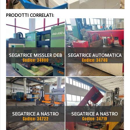
PRODOTTI CORRELATI:
SEGATRICE MISSLER DEB
SEGATRICE AUTOMATICA
Codice: 34800
Codice: 34746
650 CE
BTM A TAGLIO A GRADI
SEGATRICE A NASTRO
SEGATRICE A NASTRO
Codice: 34722
Codice: 34719
AUTOMATICA FIS 500
BIANCO/BTM 50.33 CNC