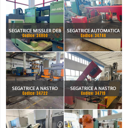
SEGATRICE MISSLER DEB
SEGATRICE AUTOMATICA
Codice: 34800
Codice: 34746
650 CE
BTM A TAGLIO A GRADI
SEGATRICE A NASTRO
SEGATRICE A NASTRO
Codice: 34722
Codice: 34719
AUTOMATICA FIS 500
BIANCO/BTM 50.33 CNC